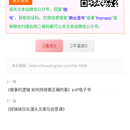
请关注本站微信公众号，回复“
暗
”，获取验证码。在微信里搜索“
”或者“
”或
号
两伙青年
lhqnapp
者微信扫描右侧二维码都可以关注本站微信公众号。
喜欢
0
不喜欢
0
本文链接：
https://2huoqingnian.com/?id=1899
上一篇
《做事的逻辑 如何持续做正确的事》pdf电子书
下一篇
《好妹妹乐队馒头文案与创意课》