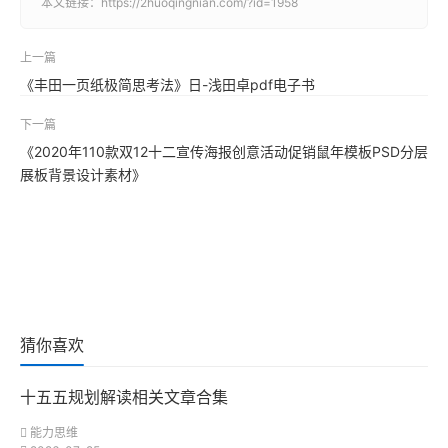
本文链接：
https://2huoqingnian.com/?id=1958
上一篇
《丰田一页纸极简思考法》日-浅田卓pdf电子书
下一篇
《2020年110款双12十二宣传海报创意活动促销鼠年模板PSD分层
展板背景设计素材》
猜你喜欢
十五五规划解读相关文章合集
能力思维