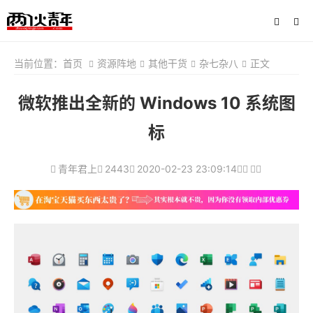
当前位置：
首页
资源阵地
其他干货
杂七杂八
正文
微软推出全新的 Windows 10 系统图
标
青年君上
2443
2020-02-23 23:09:14