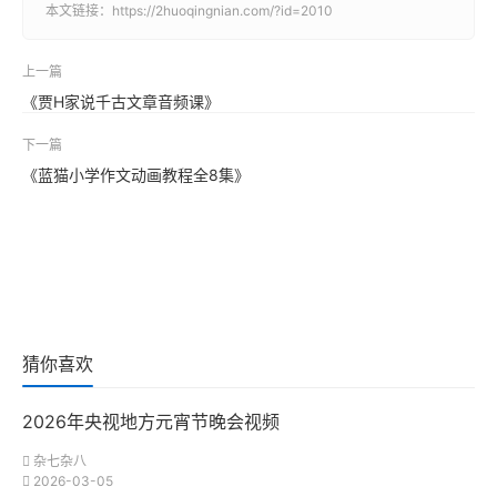
本文链接：
https://2huoqingnian.com/?id=2010
上一篇
《贾H家说千古文章音频课》
下一篇
《蓝猫小学作文动画教程全8集》
猜你喜欢
2026年央视地方元宵节晚会视频
杂七杂八
2026-03-05