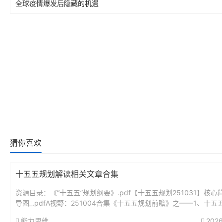
全球疫情爆发后隐藏的机遇
猜你喜欢
十五五规划解读相关文章合集
资源目录：《“十五五”规划纲要》.pdf【十五五规划251031】核心
导图_.pdfA视野：251004合集《十五五规划前瞻》之——1、十五
瞻分析：未来5年最大的投资蓝图.pdfA视野...
能力思维
2026