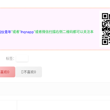
”或者“
”或者微信扫描右侧二维码都可以关注本
两伙青年
lhqnapp
标签：
行动
喜欢
0
不喜欢
0