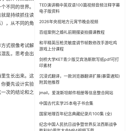
TED演讲稿中英双语100篇视频音频注释字幕
一个不同的世界。
电子版资料
点就是持续抓住读
2026年央视地方元宵节晚会视频
乐），从不同的角
百组案例之婚礼前期摆姿拍摄课教程
和平精英压枪灵敏度调节帧数修改手游吃鸡
作方式很像考试解
游戏上分课程
易混乱，思考会出
剑桥大学KET青少版艾宾浩斯默写纸pdf可打
印素材
海里生长出来。这
沉浸式翻译，一款浏览器翻译扩展(暴雷通知)
附其他推荐
，你要先设计实验
这一次的结论和之
jmail，爱泼斯坦邮件相册等信息整合网站
中国古代玄学25本电子书合集
国家地理百年纪念典藏纪录片100集 (全)
纪念中国人民抗日战争暨世界反法西斯战争
胜利80周年大会MP4视频下载