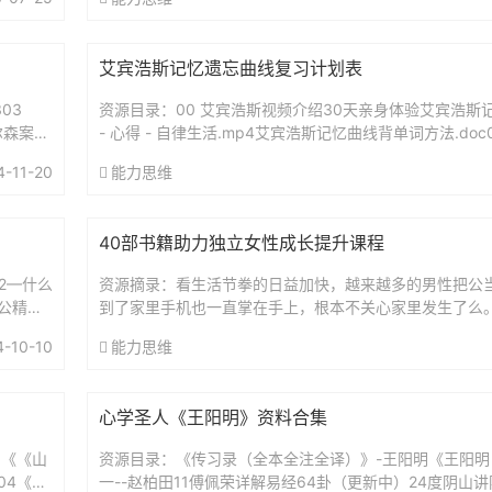
艾宾浩斯记忆遗忘曲线复习计划表
03
资源目录：00 艾宾浩斯视频介绍30天亲身体验艾宾浩斯记
尔森案：
- 心得 - 自律生活.mp4艾宾浩斯记忆曲线背单词方法.doc
（智能电子版）艾宾浩斯复习时间表.xls艾...
4-11-20
能力思维
40部书籍助力独立女性成长提升课程
52—什么
资源摘录：看生活节拳的日益加快，越来越多的男性把公
公精神
到了家里手机也一直掌在手上，根本不关心家里发生了么
基本上由妈妈一力承担，为了达到效果，妈妈往往需要承
4-10-10
能力思维
严...
心学圣人《王阳明》资料合集
1《《山
资源目录：《传习录（全本全注全译）》-王阳明《王阳明
04《像
一--赵柏田11傅佩荣详解易经64卦（更新中）24度阴山