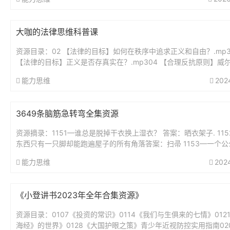
大咖的法律思维科普课
资源目录：02 【法律的目标】如何在秩序中追求正义和自由？.mp3
【法律的目标】正义是否存真实在？.mp304 【合理反抗原则】威
要求带套，他就该无罪吗？..mp305 【法律热点解读】...
能力思维
202
3649条脑筋急转弯全集资源
资源摘录：1151—谁总是脱掉干衣换上湿衣？ 答案：晒衣架子. 11
东西只有一只脚却能跑遍屋子的所有角落答案：扫帚 1153—一个公
好,从早到晚不睡觉,身体虽小力...
能力思维
202
《小登讲书2023年全年合集资源》
资源目录：0107《投资的常识》0114《我们与生俱来的七情》012
海经》的世界》0128《大国护眼之策》青少年近视防控实用指南02