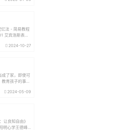
忆法 - 简易教程
01 艾宾浩斯表格
2024-10-27
当成了家，即使可
。教育孩子的事，
担起父亲的责任：
2024-05-09
：让良知自由》
讲阳明心学王德峰