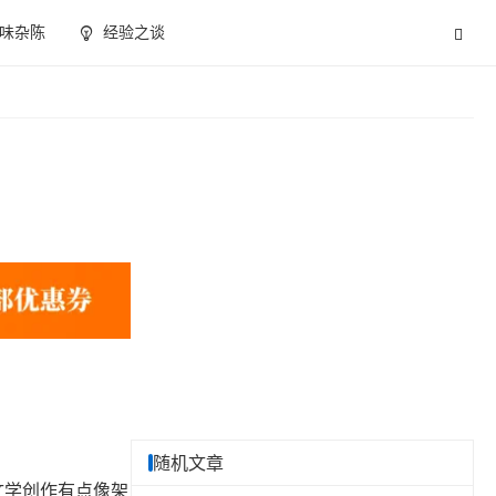
味杂陈
经验之谈
随机文章
文学创作有点像架