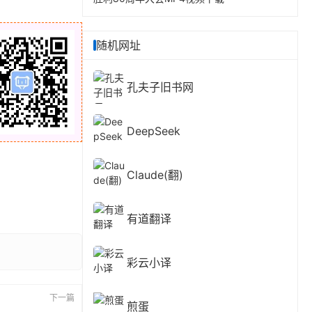
随机网址
孔夫子旧书网
DeepSeek
Claude(翻)
有道翻译
彩云小译
下一篇
煎蛋