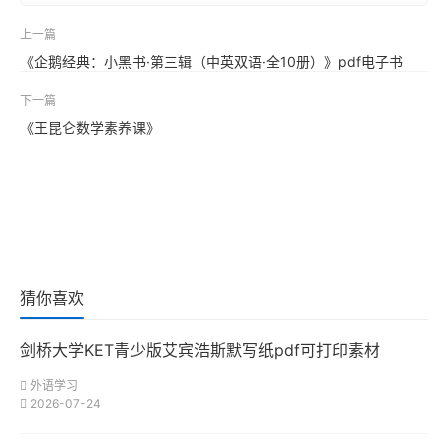
上一篇
《企鹅经典：小黑书·第三辑（中英双语·全10册）》pdf电子书
下一篇
《王昆仑数学素养课》
猜你喜欢
剑桥大学KET青少版艾宾浩斯默写纸pdf可打印素材
外语学习
2026-07-24