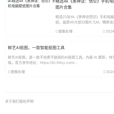
精选4k《黑神话：悟空》手机电
图片合集
精选23张4k《黑神话悟空》手机电
纸，画质4K大部分图片几M，横屏适
脑、平板使用，竖屏适合手机使用。
图像处理
2024
16M。...
鲜艺AI抠图，一款智能抠图工具
鲜艺AI抠图，是一款不收费不联网的AI抠图工具。内嵌 AI 模型，快
级。官方发布地址：https://kt.94xy.com/...
图像处理
202
关于我们
版权声明
@2017-2026
桂ICP备18001158号-1
桂公网安备 45010
51La