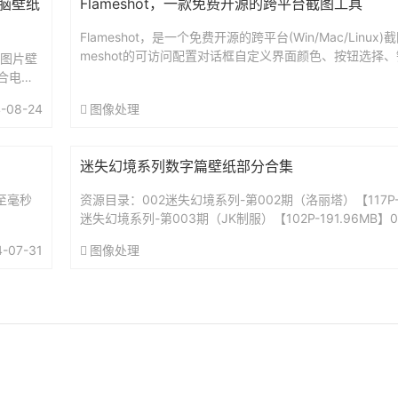
脑壁纸
Flameshot，一款免费开源的跨平台截图工具
Flameshot，是一个免费开源的跨平台(Win/Mac/Linux
meshot的可访问配置对话框自定义界面颜色、按钮选择
脑图片壁
像保存方式等。您可以选择添加箭头标记，...
合电
总大小1
-08-24
图像处理
迷失幻境系列数字篇壁纸部分合集
至毫秒
资源目录：002迷失幻境系列-第002期（洛丽塔）【117P-24
迷失幻境系列-第003期（JK制服）【102P-191.96MB】
第004期（少女日常）【78P...
4-07-31
图像处理
702001108号