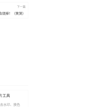
下一篇
会烧掉！（笑哭）
图片工具
景、智能去水印、换色