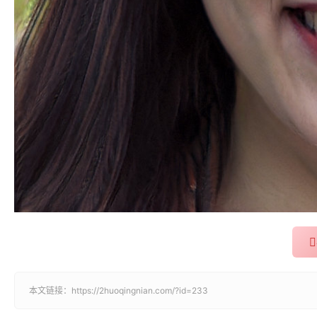
本文链接：
https://2huoqingnian.com/?id=233