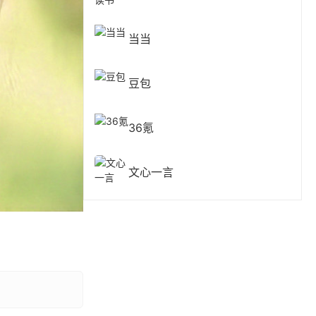
当当
豆包
36氪
文心一言