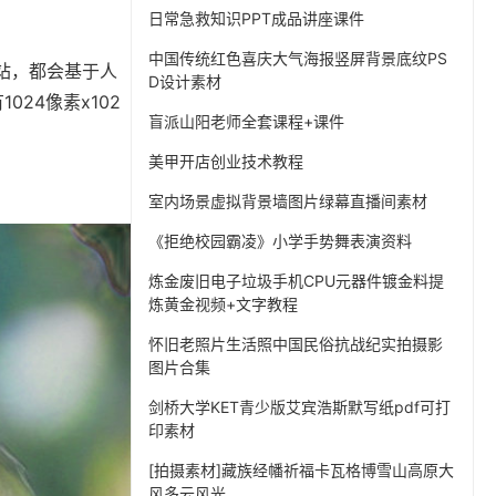
日常急救知识PPT成品讲座课件
中国传统红色喜庆大气海报竖屏背景底纹PS
网站，都会基于人
D设计素材
24像素x102
盲派山阳老师全套课程+课件
美甲开店创业技术教程
室内场景虚拟背景墙图片绿幕直播间素材
《拒绝校园霸凌》小学手势舞表演资料
炼金废旧电子垃圾手机CPU元器件镀金料提
炼黄金视频+文字教程
怀旧老照片生活照中国民俗抗战纪实拍摄影
图片合集
剑桥大学KET青少版艾宾浩斯默写纸pdf可打
印素材
[拍摄素材]藏族经幡祈福卡瓦格博雪山高原大
风多云风光