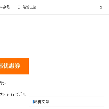
味杂陈
经验之谈
玩~
达》还有最近几
随机文章