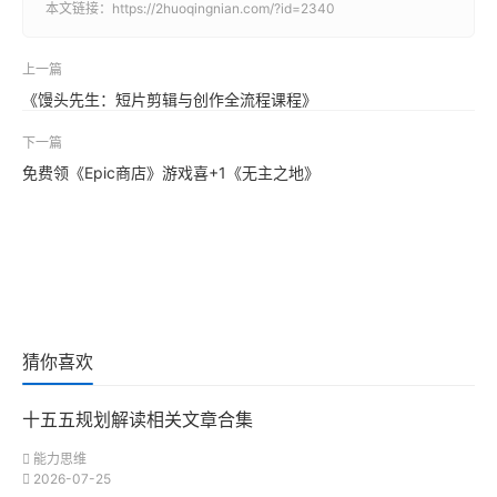
本文链接：
https://2huoqingnian.com/?id=2340
上一篇
《馒头先生：短片剪辑与创作全流程课程》
下一篇
免费领《Epic商店》游戏喜+1《无主之地》
猜你喜欢
十五五规划解读相关文章合集
能力思维
2026-07-25