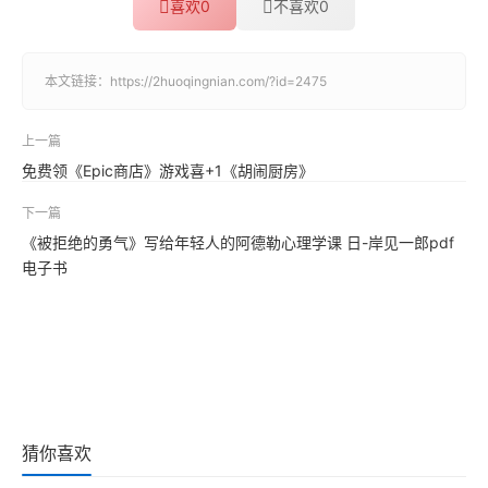
喜欢
0
不喜欢
0
本文链接：
https://2huoqingnian.com/?id=2475
上一篇
免费领《Epic商店》游戏喜+1《胡闹厨房》
下一篇
《被拒绝的勇气》写给年轻人的阿德勒心理学课 日-岸见一郎pdf
电子书
猜你喜欢