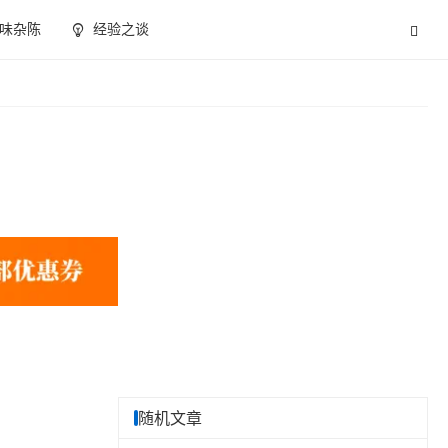
味杂陈
经验之谈
随机文章