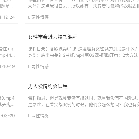
问题是双
大吗？这点我很自豪，所以她有一天穿着很低胸的衣服去
有出轨：
感好凹凸。我要是男人的话我也会喷血的，她去了，结果
4-12-24
两性情感
涂...
女性学会魅力技巧课程
得性.mp
课程目录：答疑课第01课-深度理解女性魅力到底是什么？m
p44-
身姿：站出完美的S曲线.mp4第03课-挺胸开肩：2大方
mp4第04课-行走大方：巧妙掌撞姿势和用力，瞬间蜕变..
4-10-19
两性情感
男人爱情约会课程
.mp4
课程摘录：但是就算我没有出过国，就算我没有在国外过
聊天鬼
是屌丝，在看实战案例的时候，他们会怎么想吗？我也有
生聊的时候呢，我没有提到我在国外读过书，我没有提到
-03-29
两性情感
引...