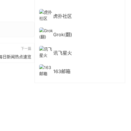
虎扑社区
Grok(翻)
下一篇
讯飞星火
5 | 每日新闻热点速览
163邮箱