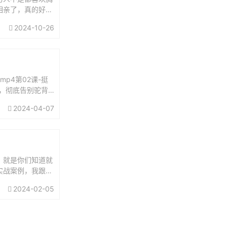
相亲了，真的好性
她那天相亲一塌糊
2024-10-26
p4第02课-挺
法，彻底告别驼背.
.
2024-04-07
，就是你们知道就
实战案例，我跟女
我出国，我一样吸
2024-02-05