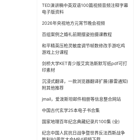
TED演讲稿中英双语100篇视频音频注释字幕
电子版资料
2026年央视地方元宵节晚会视频
百组案例之婚礼前期摆姿拍摄课教程
和平精英压枪灵敏度调节帧数修改手游吃鸡
游戏上分课程
剑桥大学KET青少版艾宾浩斯默写纸pdf可打
印素材
沉浸式翻译，一款浏览器翻译扩展(暴雷通知)
附其他推荐
jmail，爱泼斯坦邮件相册等信息整合网站
中国古代玄学25本电子书合集
国家地理百年纪念典藏纪录片100集 (全)
纪念中国人民抗日战争暨世界反法西斯战争
胜利80周年大会MP4视频下载