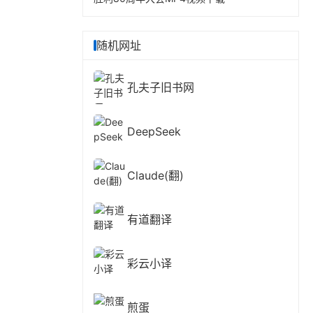
随机网址
孔夫子旧书网
DeepSeek
Claude(翻)
有道翻译
彩云小译
煎蛋