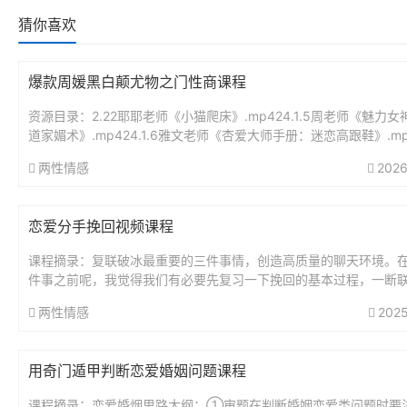
猜你喜欢
爆款周媛黑白颠尤物之门性商课程
资源目录：2.22耶耶老师《小猫爬床》.mp424.1.5周老师《魅力
道家媚术》.mp424.1.6雅文老师《杏爱大师手册：迷恋高跟鞋》.mp42
7丁老师性不老的秘密《单身必修销魂自...
两性情感
2026
恋爱分手挽回视频课程
课程摘录：复联破冰最重要的三件事情，创造高质量的聊天环境。
件事之前呢，我觉得我们有必要先复习一下挽回的基本过程，一断
些情况适合断联，断联要做哪些事情这些呢？我前面的视频都已经
两性情感
2025
不...
用奇门遁甲判断恋爱婚姻问题课程
课程摘录：恋爱婚烟思路大纲：①审题在判断婚姻恋爱类问题时要