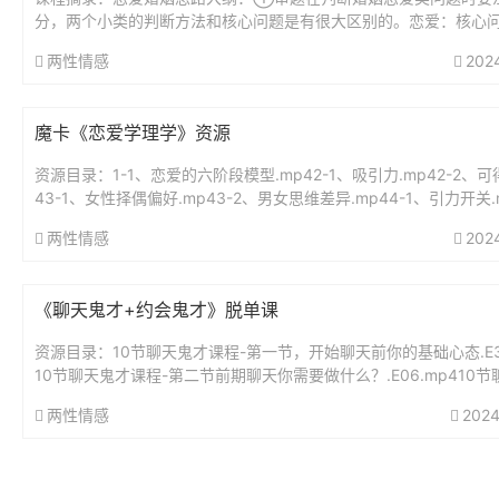
分，两个小类的判断方法和核心问题是有很大区别的。恋爱：核心
方是否合适：是否真心：能不能结婚等婚姻：核心问题是双方是否
两性情感
202
是否...
魔卡《恋爱学理学》资源
资源目录：1-1、恋爱的六阶段模型.mp42-1、吸引力.mp42-2、可
43-1、女性择偶偏好.mp43-2、男女思维差异.mp44-1、引力开关.m
2、身价值建设（上）.mp44...
两性情感
202
《聊天鬼才+约会鬼才》脱单课
资源目录：10节聊天鬼才课程-第一节，开始聊天前你的基础心态.E30
10节聊天鬼才课程-第二节前期聊天你需要做什么？.E06.mp410节
才课程-第三节如何正确找话题与发散话题.E23....
两性情感
2024