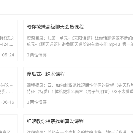
教你撩妹高级聊天会员课程
女神修炼之
资源目录：1_第一单元-《无限话题》让你话题源源不断的绝
4.1.
单元-《聊天话题》避免聊天尴尬的有效技能.mp43_第一
示》获取好感的不二法门.mp44_第一单元-《升级关系...
-05-24
两性情感
傻瓜式把妹术课程
在讲这三
课程摘录：四、如何刺激她找短期性伴侣的欲望（先天取胜
联系，哪
特征（特质）1.体格健壮2.面容（男子气明显）02不太看
讲过了。
意识）自我中心、热爱冒险刺激且心狠手辣、善于撒谎、喜将
-06-16
两性情感
红娘教你相亲找到真爱课程
注意区
课程摘录：曾经有一个去相亲的姑娘小梅，她告诉我说，