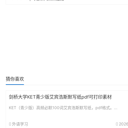
猜你喜欢
剑桥大学KET青少版艾宾浩斯默写纸pdf可打印素材
KET（青少版）高频必默100词艾宾浩斯默写纸，pdf格式。...
外语学习
2026