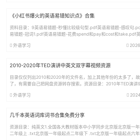
《小红书爆火的英语易错知识点》合集
资料目录：9英语易错题-秒懂比较级句型.pdf英语易错题-感叹句.p
易错题-冠词1.pdf英语易错题-花费spend和pay和cost和take.pd
题-交通工具前on,in-1.p...
外语学习
2026
2010-2020年TED演讲中英文双字幕视频资源
目录仅仅列出2010和2020年的文件名，加上其他年份的太多了，
了，有需要自己把网盘资源转存搜索。资源目录：2010年TED演讲91
hers_2010W[治意911导找宽恕，友谊的母亲...
外语学习
2024
几千本英语词库词书合集免费分享
资源目录：纯英文1.全国各大教材版本中小学同步北京版北京版一
二年级上 .txt北京版一年级起点二年级下 .txt北京版一年级起点六年级
t北京版一年级起点六年级下 .txt北京版一年级...