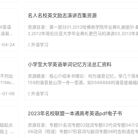
名人名校英文励志演讲百集资源
df英语
资源目录：第一部分01.2012哈佛商学院毕业典礼谢丽尔·
f英语易错
2.2012年哥伦比亚大学毕业典礼更巴马的演讲03.2012
毕业典礼MichaelLewis的演讲04.丹泽...
-04-24
外语学习
小学至大学英语单词记忆方法总汇资料
故不列出
资源摘录：核心介绍本书理论：何为谐音记忆，举几个简单的
1Mot
159的谐音是山顶一寺一壶酒，如5566888的谐音是福
如相声中常用的gooodbye的谐音是白大姑，生活中这种例.
-01-06
外语学习
2023年名校联盟一本通高考英语pdf电子书
年级起点
资源目录：专题01名词专题02冠词专题03代词专题04介
上 .tx
06动词（短语）专题07形容词与副词专题08时态和语态
专题10情态动词（虚拟语气）专题11句子成分与简单句和..