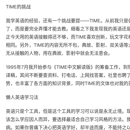
TIME的挑战
我学英语的经验，还有一个挑战要提——TIME。从前我只是偶
了，而是要完全弄懂才能去教。细看之下我发现我的英语还
正今天用的英语接触得还不够，而TIME喜欢创新，玩文字
相同。另外，TIME的内容无所不包，典故、影射、双关语
无从接触的人物，用在典故、影射中就会无法意会。
1995年7月我开始参与《TIME中文解读版》的筹备工作，
译稿，其间不断要查资料、打电话、上网找答案，社里也聘
势，也丰富了各方面的知识背景，同时TIME的文体也对我
懒人英语学习法
英语只是个工具，但是这个工具的学习可以说是永无止境。现代英语
该怎么学应因人而异，要选择最适合自己学习风格的方法。
病。如果你曾痛下决心把英语学好，却半途而废，不能持之