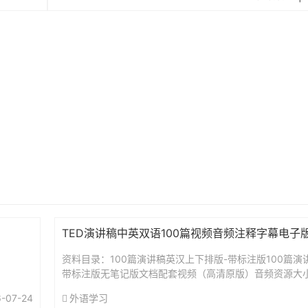
TED演讲稿中英双语100篇视频音频注释字幕电子
资料目录：100篇演讲稿英汉上下排版-带标注版100篇
带标注版无笔记版文档配套视频（高清原版）音频资源大小：2
-07-24
外语学习