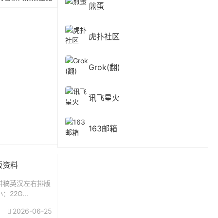
煎蛋
虎扑社区
Grok(翻)
讯飞星火
163邮箱
版资料
演讲稿英汉左右排版
2G...
2026-06-25