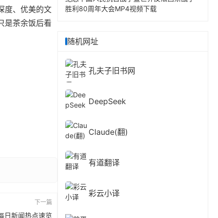
深度、优美的文
胜利80周年大会MP4视频下载
只是茶余饭后看
随机网址
孔夫子旧书网
DeepSeek
Claude(翻)
有道翻译
彩云小译
下一篇
7 | 每日新闻热点速览