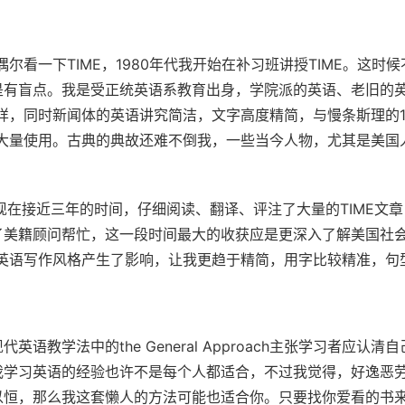
尔看一下TIME，1980年代我开始在补习班讲授TIME。这时
是有盲点。我是受正统英语系教育出身，学院派的英语、老旧的
花样，同时新闻体的英语讲究简洁，文字高度精简，与慢条斯理的1
等大量使用。古典的典故还难不倒我，一些当今人物，尤其是美国
到现在接近三年的时间，仔细阅读、翻译、评注了大量的TIME文
了美籍顾问帮忙，这一段时间最大的收获应是更深入了解美国社
的英语写作风格产生了影响，让我更趋于精简，用字比较精准，句
教学法中的the General Approach主张学习者应认清
我学习英语的经验也许不是每个人都适合，不过我觉得，好逸恶
以恒，那么我这套懒人的方法可能也适合你。只要找你爱看的书