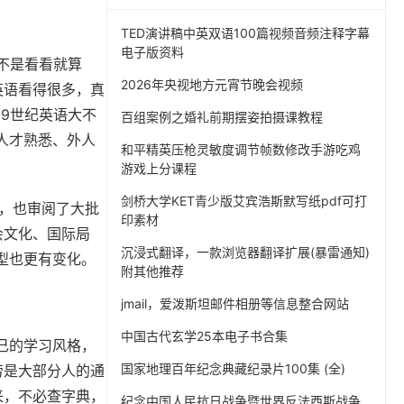
TED演讲稿中英双语100篇视频音频注释字幕
电子版资料
候不是看看就算
2026年央视地方元宵节晚会视频
英语看得很多，真
9世纪英语大不
百组案例之婚礼前期摆姿拍摄课教程
人才熟悉、外人
和平精英压枪灵敏度调节帧数修改手游吃鸡
游戏上分课程
剑桥大学KET青少版艾宾浩斯默写纸pdf可打
章，也审阅了大批
印素材
会文化、国际局
沉浸式翻译，一款浏览器翻译扩展(暴雷通知)
型也更有变化。
附其他推荐
jmail，爱泼斯坦邮件相册等信息整合网站
中国古代玄学25本电子书合集
自己的学习风格，
国家地理百年纪念典藏纪录片100集 (全)
劳是大部分人的通
来，不必查字典，
纪念中国人民抗日战争暨世界反法西斯战争