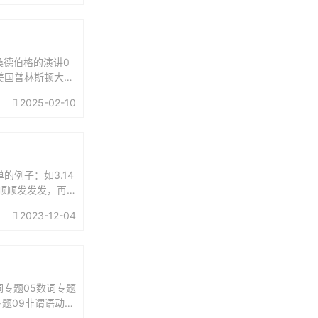
桑德伯格的演讲0
年美国普林斯顿大学
2025-02-10
例子：如3.14
福顺顺发发发，再
..
2023-12-04
词专题05数词专题
专题09非谓语动词
.