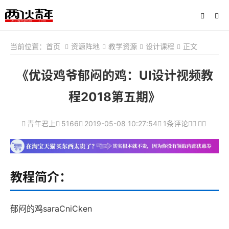
当前位置：
首页
资源阵地
教学资源
设计课程
正文
《优设鸡爷郁闷的鸡：UI设计视频教
程2018第五期》
青年君上
5166
2019-05-08 10:27:54
1条评论
教程简介：
郁闷的鸡saraCniCken