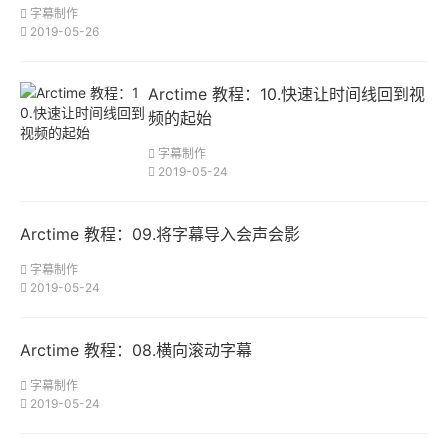
字幕制作
答
2019-05-26
2018年7月2日
问：压制视频，理
Arctime 教程：10.快速让时间线回到视
想的CPU配置
频的起始
是？核心数多？主
字幕制作
频高？还是线程
2019-05-24
多？
答：对于压制来
Arctime 教程：09.将字幕导入会声会影
说，只看tfls，核
字幕制作
心8核足够，多了
2019-05-24
也没什么大用（并
行处理则多多益
Arctime 教程：08.横向滚动字幕
善），主要就是综
合性能，因为有的
字幕制作
2019-05-24
CPU主频很高，
但是核心很少，这