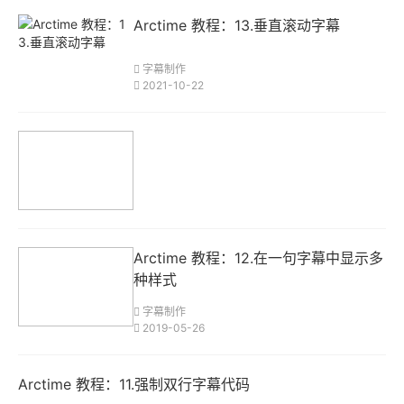
Arctime 教程：13.垂直滚动字幕
字幕制作
2021-10-22
按OK，可以忽略
此问题，fcpx自
Arctime 教程：12.在一句字幕中显示多
己吐的fcpxml到
种样式
了另一个版本，一
字幕制作
样有报错，见多就
2019-05-26
不怪了。
2、对于软件压制
Arctime 教程：11.强制双行字幕代码
视频的电脑配置解