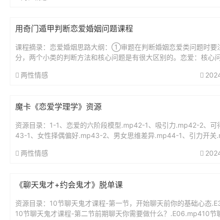
用奇门遁甲判断恋爱婚姻问题课程
课程摘录：恋爱婚烟思路大纲：①审题在判断婚姻恋爱类问题时要
分，两个小类的判断方法和核心问题是有很大区别的。恋爱：核心
方是否合适：是否真心：能不能结婚等婚姻：核心问题是双方是否
两性情感
202
是否...
魔卡《恋爱学理学》资源
资源目录：1-1、恋爱的六阶段模型.mp42-1、吸引力.mp42-2、可
43-1、女性择偶偏好.mp43-2、男女思维差异.mp44-1、引力开关.m
2、身价值建设（上）.mp44...
两性情感
202
《聊天鬼才+约会鬼才》脱单课
资源目录：10节聊天鬼才课程-第一节，开始聊天前你的基础心态.E30
10节聊天鬼才课程-第二节前期聊天你需要做什么？.E06.mp410节