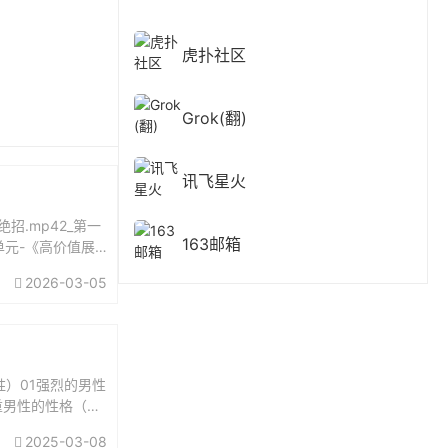
虎扑社区
Grok(翻)
讯飞星火
招.mp42_第一
163邮箱
单元-《高价值展
2026-03-05
）01强烈的男性
重男性的性格（潜
人玩弄...
2025-03-08