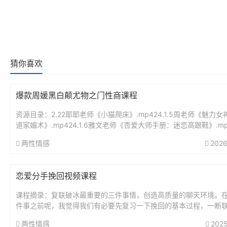
猜你喜欢
爆款周媛黑白颠尤物之门性商课程
资源目录：2.22耶耶老师《小猫爬床》.mp424.1.5周老师《魅力
道家媚术》.mp424.1.6雅文老师《杏爱大师手册：迷恋高跟鞋》.mp42
7丁老师性不老的秘密《单身必修销魂自...
两性情感
2026
恋爱分手挽回视频课程
课程摘录：复联破冰最重要的三件事情，创造高质量的聊天环境。
件事之前呢，我觉得我们有必要先复习一下挽回的基本过程，一断
些情况适合断联，断联要做哪些事情这些呢？我前面的视频都已经
两性情感
2025
不...