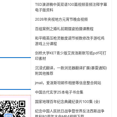
TED演讲稿中英双语100篇视频音频注释字幕
电子版资料
2026年央视地方元宵节晚会视频
百组案例之婚礼前期摆姿拍摄课教程
和平精英压枪灵敏度调节帧数修改手游吃鸡
游戏上分课程
剑桥大学KET青少版艾宾浩斯默写纸pdf可打
印素材
沉浸式翻译，一款浏览器翻译扩展(暴雷通知)
附其他推荐
jmail，爱泼斯坦邮件相册等信息整合网站
中国古代玄学25本电子书合集
国家地理百年纪念典藏纪录片100集 (全)
纪念中国人民抗日战争暨世界反法西斯战争
胜利80周年大会MP4视频下载