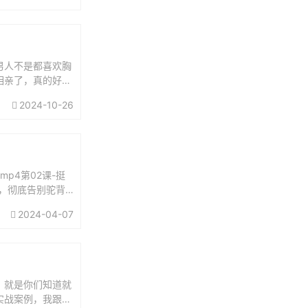
男人不是都喜欢胸
相亲了，真的好性
她那天相亲一塌糊
2024-10-26
p4第02课-挺
法，彻底告别驼背.
.
2024-04-07
，就是你们知道就
实战案例，我跟女