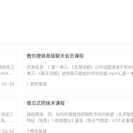
教你撩妹高级聊天会员课程
女神修炼之
资源目录：1_第一单元-《无限话题》让你话题源源不断的绝
4.1.
单元-《聊天话题》避免聊天尴尬的有效技能.mp43_第一
示》获取好感的不二法门.mp44_第一单元-《升级关系...
-05-24
两性情感
傻瓜式把妹术课程
在讲这三
课程摘录：四、如何刺激她找短期性伴侣的欲望（先天取胜
联系，哪
特征（特质）1.体格健壮2.面容（男子气明显）02不太看
讲过了。
意识）自我中心、热爱冒险刺激且心狠手辣、善于撒谎、喜将
-06-16
两性情感