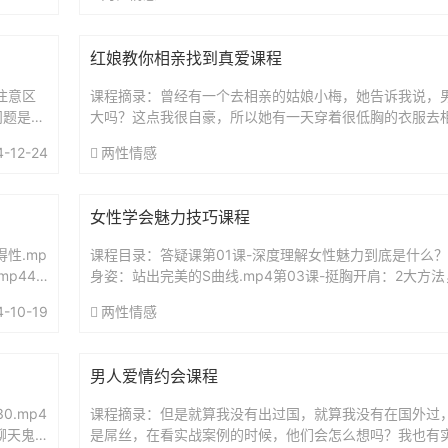
红娘教你相亲找到真爱课程
注意区
课程摘录：曾经有一个去相亲的姑娘小梅，她告诉我说，
问题是双
大吗？这点我很自豪，所以她有一天穿着很低胸的衣服去
有出轨：
感好凹凸。我要是男人的话我也会喷血的，她去了，结果
4-12-24
两性情感
涂...
女性学会魅力技巧课程
得性.mp
课程目录：答疑课第01课-深度理解女性魅力到底是什么？m
p44-
身姿：站出完美的S曲线.mp4第03课-挺胸开肩：2大方
mp4第04课-行走大方：巧妙掌撞姿势和用力，瞬间蜕变..
4-10-19
两性情感
男人爱情约会课程
.mp4
课程摘录：但是就算我没有出过国，就算我没有在国外过
聊天鬼
是屌丝，在看实战案例的时候，他们会怎么想吗？我也有