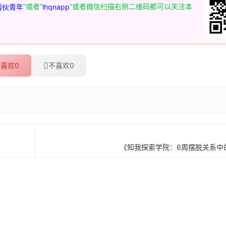
”或者“
”或者微信扫描右侧二维码都可以关注本
两伙青年
lhqnapp
喜欢
0
不喜欢
0
《知我探索学院：6周摆脱关系中