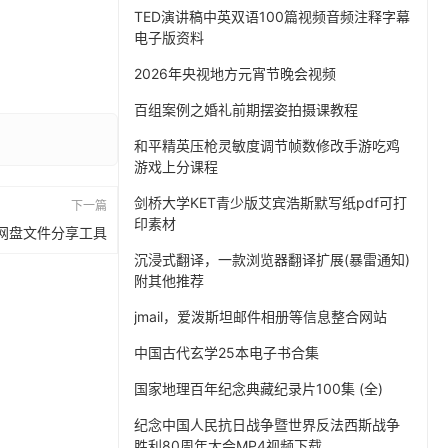
TED演讲稿中英双语100篇视频音频注释字幕
电子版资料
2026年央视地方元宵节晚会视频
百组案例之婚礼前期摆姿拍摄课教程
和平精英压枪灵敏度调节帧数修改手游吃鸡
游戏上分课程
剑桥大学KET青少版艾宾浩斯默写纸pdf可打
下一篇
印素材
时网盘文件分享工具
沉浸式翻译，一款浏览器翻译扩展(暴雷通知)
附其他推荐
jmail，爱泼斯坦邮件相册等信息整合网站
中国古代玄学25本电子书合集
国家地理百年纪念典藏纪录片100集 (全)
纪念中国人民抗日战争暨世界反法西斯战争
胜利80周年大会MP4视频下载