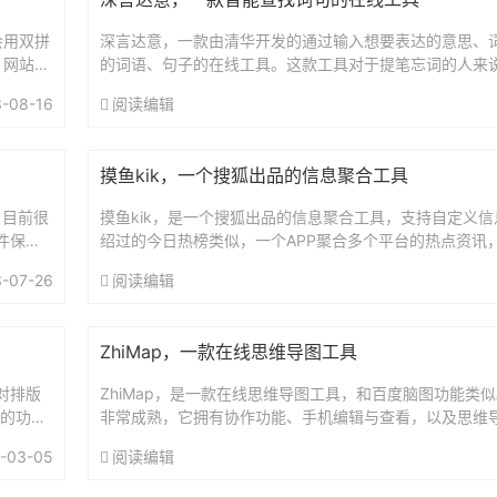
会用双拼
深言达意，一款由清华开发的通过输入想要表达的意思、
。网站地
的词语、句子的在线工具。这款工具对于提笔忘词的人来
网站地址：https://www.shenyandayi.com...
-08-16
阅读编辑
摸鱼kik，一个搜狐出品的信息聚合工具
，目前很
摸鱼kik，是一个搜狐出品的信息聚合工具，支持自定义
件保存
绍过的今日热榜类似，一个APP聚合多个平台的热点资讯
会梳理时间线，方便吃瓜。目前已经上线了安卓/iOS、Win/M
-07-26
阅读编辑
ZhiMap，一款在线思维导图工具
对排版
ZhiMap，是一款在线思维导图工具，和百度脑图功能类
用的功
非常成熟，它拥有协作功能、手机编辑与查看，以及思维
能。它完全免费，没有明显的推广。此外，它还支持动图、富
-03-05
阅读编辑