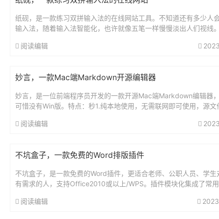
纸砚，是一款练习双拼输入法的在线网站工具。不知道还有多少人
输入法，随着输入法智能化，也许就像五笔一样慢慢淡出人们视线
址：https://blog.simplenaive.cn/shua...
阅读编辑
2023
妙言，一款Mac端Markdown开源编辑器
妙言，是一位前端程序员开发的一款开源Mac端Markdown编辑器
可惜没有Win版。特点：秒1.纯本地使用，无需联网即可使用，源文
2.安全，完全开源Gthub，不会上传用户信息3.支持语...
阅读编辑
2023
不坑盒子，一款免费的Word排版插件
不坑盒子，是一款免费的Word插件，更适合老师、公职人员、学生
有需求的人，支持Office2010或以上/WPS。插件模块化集成了常
能，使得操作简单化。作者是一名教师，了解教师的需求，贴心...
阅读编辑
2023