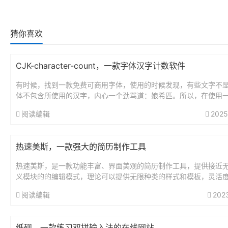
猜你喜欢
CJK-character-count，一款字体汉字计数软件
有时候，找到一款免费可商用字体，使用的时候发现，有些文字不
体不包含所使用的汉字，内心一个劲骂道：娘希匹。所以，在使用
之前，最好查看一下字体的字库全不全，起码常用汉字要包含在内吧
阅读编辑
2025
K...
热速美斯，一款强大的简历制作工具
热速美斯，是一款功能丰富、界面美观的简历制作工具，提供接近
义模块的的编辑模式，理论可以提供无限种类的样式和模板，灵活
高。相比Word编辑简历，这款工具基于文本、图标、形状、评分、
阅读编辑
202
模...
​纸砚，一款练习双拼输入法的在线网站