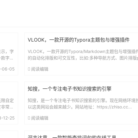
VLOOK，一款开源的Typora主题包与增强插件
显示，字
VLOOK，一款开源的Typora/Markdown主题包与增强插件
一款字体
的自动化排版和可交互性，比如:多种导航方式、图片排版pl
！CJ
us、分类索引搜索、可定制的欢迎屏、Da...
-06-05
阅读编辑
知搜，一个专注电子书知识搜索的引擎
无限自定
知搜，是一个专注电子书知识搜索的引擎。现在网络环境
度非常
以这类网站会越来越少。网站地址：https://zhiso.cc...
图片等
3-12-25
阅读编辑
深言达意，一款智能查找词句的在线工具