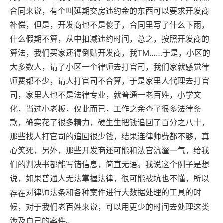
合同来说，有个叫延期交房违约金的东西可以要求开发商
补偿，但是，开发商也不是傻子，合同里写了什么下雨，
什么假期不算，从中扣减违约时间，总之，按照开发商的
算法，我们买家还得倒贴开发商，我TM……于是，小区的
大多数人，请了小区一个律师去打官司，我们家就感觉律
师费都不少，请人打官司不合算，于是家里人代理去打官
司，家里人也不是法律专业，就普通一老百姓，小学文
化，当过小老板，仅此而已，工作之余查了很多法律条
款，确实花了很多精力，硬生生把钱追回了百分之八十，
那些找人打官司的追回很少钱，结果连律师费都不够，真
心笑死，另外，那些开发商还可能和法官沆瀣一气，给我
们的判决书都能写错信息，简直无语。我说这个例子是想
说，如果普通人无法掌握法律，很可能被坑也不懂，所以
对律师法条和各种案件进行大数据处理的工具的时
存在
候，对于我们老百姓来说，可以用更少的时间去处理这类
涉及自己的案件。