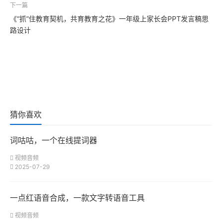
下一篇
《“抓”住教育契机，共育教育之花》一年级上家长会PPT发言稿思
路设计
猜你喜欢
词咕咕，一个在线提词器
视频音频
2025-07-29
一点红语音合成，一款文字转语音工具
视频音频