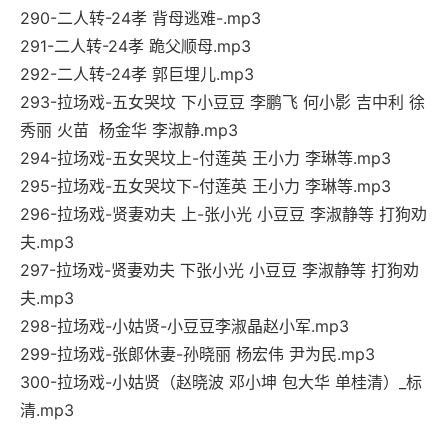
290-二人转-24孝 背母逃难-.mp3
291-二人转-24孝 跪父顺母.mp3
292-二人转-24孝 郭巨埋儿.mp3
293-拉场戏-五女哭坟 下小豆豆 李鹏飞 何小影 吉中利 徐
秀丽 火苗 杨金华 李淑静.mp3
294-拉场戏-五女哭坟上-付莲英 王小力 李琳等.mp3
295-拉场戏-五女哭坟下-付莲英 王小力 李琳等.mp3
296-拉场戏-贤妻劝夫 上-张小光 小豆豆 李淑静等 打狗劝
夫.mp3
297-拉场戏-贤妻劝夫 下张小光 小豆豆 李淑静等 打狗劝
夫.mp3
298-拉场戏-小姑贤-小豆豆李淑晶赵小军.mp3
299-拉场戏-张郞休妻-孙晓丽 杨宏伟 尹为民.mp3
300-拉场戏-小姑贤（赵晓波 邓小坤 包大华 单桂清）_标
清.mp3