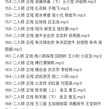
154-二人转 正戏 张雁休妻（下）王小宝 孙丽荣.mp3
155-二人转 正戏 扎花帐 于晓飞.mp3
156-二人转 正戏 担水孝婆 张小光 杨金华.mp3
157-二人转 正戏 拉场戏 白玉汤.mp3
158-二人转 正戏 挡马 柴宝玉 张红娜.mp3
159-二人转 正戏 施不全出世 吉忠利 徐秀丽.mp3
160-二人转 正戏 朱元璋出世 朱洪武放牛 封宫院 朱伟 商
丽娟.mp3
161-二人转 正戏 杨八郎探母 回岗岭 王小利 小豆豆.mp3
162-二人转 正戏 棒打薄情郎.mp3
163-二人转 正戏 楼台会 孙文学 李桂艳.mp3
164-二人转 正戏 武松哭灵 程二 小凤.mp3
165-二人转 正戏 火龙传 刘红星 付莲英.mp3
166-二人转 正戏 牧羊圈（上） 金玉 香玉.mp3
167-二人转 正戏 牧羊圈（下） 金玉 香玉.mp3
168-二人转 正戏 王三姐 五加坡剜菜 鸿雁捎书 王宝钏守