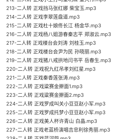
213-二人转 正戏挡马张红娜 柴宝玉.mp3
214-二人转 正戏李翠莲盘道.mp3
215-二人转 正戏杜十娘佟长江 杨金华.mp3
216-二人转 正戏杨八姐游春秦志平 郑淑云.mp3
217-二人转 正戏楼台会刘涛 刘桂玉.mp3
218-二人转 正戏楼台会尹为民 孙晓丽.mp3
219-二人转 正戏猪八戒拱地闫书平 岳春生.mp3
220-二人转 正戏祝九红吊孝刘红星.mp3
221-二人转 正戏秦香莲张涛.mp3
222-二人转 正戏粱赛金擀面1.mp3
223-二人转 正戏粱赛金擀面2.mp3
224-二人转 正戏罗成叫关小豆豆赵小军.mp3
225-二人转 正戏罗成托梦小豆豆赵小军.mp3
226-二人转 正戏美人杯许青山 白晶.mp3
227-二人转 正戏老蓝桥演唱吉忠利徐秀丽.mp3
228-二人转 正戏蓝河怨.mp3