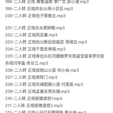
198-二人转 正戏 黄香温席 李广文 赵小波.mp3
199-二人转 正戏井台认母小豆豆.mp3
200-二人转 正戏伍子胥救主.mp3
201-二人转 正戏佘太君辞朝.mp3
202-二人转 正戏凤还巢.mp3
203-二人转 正戏包公断后徐振武 郑淑云.mp3
204-二人转 正戏千里走单骑.mp3
205-二人转 正戏单出头红月娥做梦天宫盗宝皇亲梦刘安
杀母闫学晶 佟长江.mp3
206-二人转 正戏双锁山火苗 刘小会.mp3
207-二人转 正戏哭阵门.mp3
208-二人转 正戏天缘配路小波 付莲英.mp3
209-二人转 正戏孟姜女哭长城.mp3
210-二人转 正戏密建游宫1.mp3
211-二人转 正戏密建游宫2.mp3
212-二人转 正戏小王打鸟董明珠 董大伟.mp3