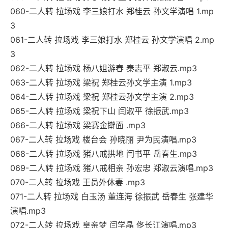
060-二人转 拉场戏 李三娘打水 郑桂云 孙文学演唱 1.mp
3
061-二人转 拉场戏 李三娘打水 郑桂云 孙文学演唱 2.mp
3
062-二人转 拉场戏 杨八姐游春 秦志平 郑淑云.mp3
063-二人转 拉场戏 梁祝 郑桂云孙文学主演 1.mp3
064-二人转 拉场戏 梁祝 郑桂云孙文学主演 2.mp3
065-二人转 拉场戏 梁祝下山 闫淑平 徐振武.mp3
066-二人转 拉场戏 梁赛金擀面 .mp3
067-二人转 拉场戏 楼台会 孙晓丽 尹为民演唱.mp3
068-二人转 拉场戏 猪八戒拱地 闫书平 岳春生.mp3
069-二人转 拉场戏 猪八戒相亲 孙宏忠 郑淑云演唱.mp3
070-二人转 拉场戏 王员外休妻 .mp3
071-二人转 拉场戏 白玉汤 董连海 徐振武 岳春生 张建华
演唱.mp3
072-二人转 拉场戏 皇亲梦 闫学晶 佟长江演唱.mp3