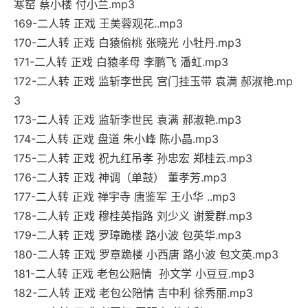
寒窑 蔡小楼 付小兰.mp3
169-二人转 正戏 王美蓉观花..mp3
170-二人转 正戏 白猿偷桃 张晓光 小牡丹.mp3
171-二人转 正戏 白猿孝母 李鹏飞 潘虹.mp3
172-二人转 正戏 监斩李世民 宫门挂玉带 袁满 郝淑艳.mp
3
173-二人转 正戏 监斩李世民 袁满 郝淑艳.mp3
174-二人转 正戏 盘道 朱小峰 陈小晶.mp3
175-二人转 正戏 祝九红吊孝 孙忠宏 郑桂云.mp3
176-二人转 正戏 神调（单鼓） 董孝芳.mp3
177-二人转 正戏 禅宇寺 唐鉴军 王小华 ..mp3
178-二人转 正戏 穆桂英指路 刘少义 谢爱群.mp3
179-二人转 正戏 罗璋跪楼 路小波 包英华.mp3
180-二人转 正戏 罗章跪楼 小西唐 路小波 包文英.mp3
181-二人转 正戏 老包公赔情 孙文学 小豆豆.mp3
182-二人转 正戏 老包公陪情 吉中利 徐秀丽.mp3