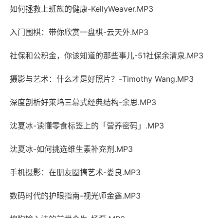
如何拯救上班族的健康-KellyWeaver.MP3
入门围棋：带你欣赏一盘棋-云天外.MP3
社保和公积金，你该知道的那些事儿-51社保余清泉.MP3
摄影与艺术：什么才是好照片？-Timothy Wang.MP3
深度剖析好莱坞三幕式经典结构-余思.MP3
沈夏冰-读懂零食标签上的「营养密码」.MP3
沈夏冰-如何挑选维生素补充剂.MP3
手机摄影：在朋友圈搞艺术-娄良.MP3
数码时代的护眼指南-视光师金鑫.MP3