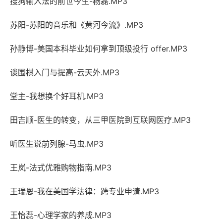
搜狗输入法的前世今生-杨磊.MP3
苏阳-苏阳的音乐和《黄河今流》.MP3
孙静博-美国本科毕业如何拿到顶级投行 offer.MP3
谈围棋入门与提高-云天外.MP3
堂主-我想换个好耳机.MP3
田吉顺-医生的转变，从三甲医院到互联网医疗.MP3
听医生说前列腺-马虫.MP3
王岚-法式优雅购物指南.MP3
王瑞恩-我在美国学法律：跨专业申请.MP3
王怡蕊-心理学家的养成.MP3