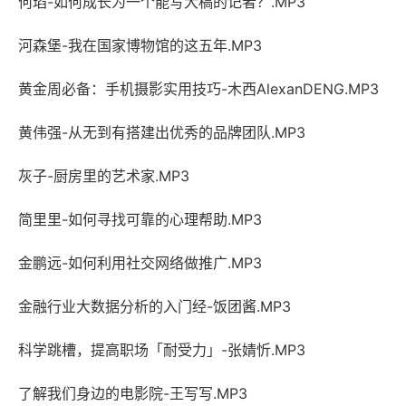
何瑫-如何成长为一个能写大稿的记者？.MP3
河森堡-我在国家博物馆的这五年.MP3
黄金周必备：手机摄影实用技巧-木西AlexanDENG.MP3
黄伟强-从无到有搭建出优秀的品牌团队.MP3
灰子-厨房里的艺术家.MP3
简里里-如何寻找可靠的心理帮助.MP3
金鹏远-如何利用社交网络做推广.MP3
金融行业大数据分析的入门经-饭团酱.MP3
科学跳槽，提高职场「耐受力」-张婧忻.MP3
了解我们身边的电影院-王写写.MP3