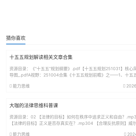
猜你喜欢
十五五规划解读相关文章合集
资源目录：《“十五五”规划纲要》.pdf【十五五规划251031】核心
导图_.pdfA视野：251004合集《十五五规划前瞻》之——1、十五
瞻分析：未来5年最大的投资蓝图.pdfA视野...
能力思维
2026
大咖的法律思维科普课
资源目录：02 【法律的目标】如何在秩序中追求正义和自由？.mp3
【法律的目标】正义是否存真实在？.mp304 【合理反抗原则】威
要求带套，他就该无罪吗？..mp305 【法律热点解读】...
能力思维
202