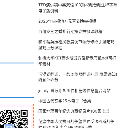
TED演讲稿中英双语100篇视频音频注释字幕
电子版资料
2026年央视地方元宵节晚会视频
百组案例之婚礼前期摆姿拍摄课教程
和平精英压枪灵敏度调节帧数修改手游吃鸡
游戏上分课程
剑桥大学KET青少版艾宾浩斯默写纸pdf可打
印素材
沉浸式翻译，一款浏览器翻译扩展(暴雷通知)
附其他推荐
jmail，爱泼斯坦邮件相册等信息整合网站
中国古代玄学25本电子书合集
国家地理百年纪念典藏纪录片100集 (全)
纪念中国人民抗日战争暨世界反法西斯战争
胜利80周年大会MP4视频下载