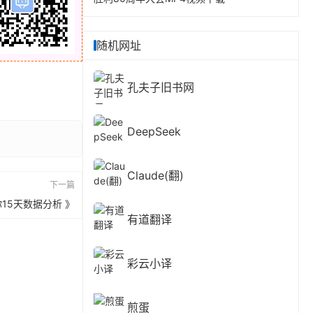
随机网址
孔夫子旧书网
DeepSeek
Claude(翻)
下一篇
15天数据分析 》
有道翻译
彩云小译
煎蛋