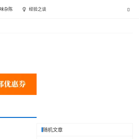
味杂陈
经验之谈
随机文章