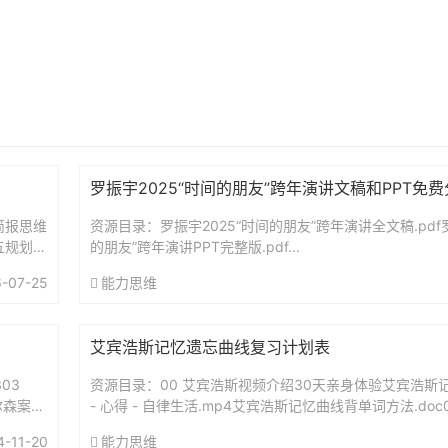
罗振宇2025“时间的朋友”跨年演讲文稿和PPT免
简报思维
资源目录：罗振宇2025“时间的朋友”跨年演讲全文稿.pdf罗
五规划前
的朋友”跨年演讲PPT完整版.pdf...
-07-25
能力思维
艾宾浩斯记忆遗忘曲线复习计划表
03
资源目录：00 艾宾浩斯视频介绍30天亲身体验艾宾浩斯记
尔森案：
- 心得 - 自律生活.mp4艾宾浩斯记忆曲线背单词方法.doc
（智能电子版）艾宾浩斯复习时间表.xls艾...
4-11-20
能力思维