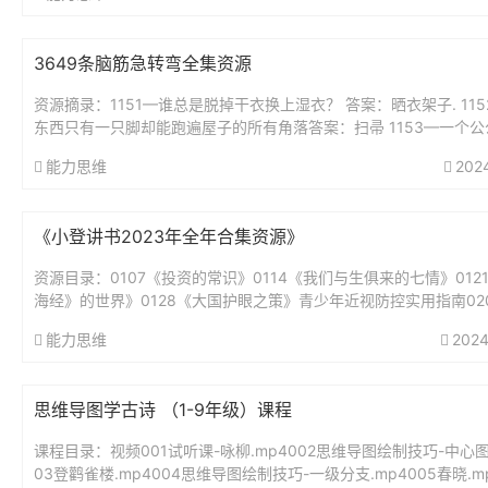
3649条脑筋急转弯全集资源
资源摘录：1151—谁总是脱掉干衣换上湿衣？ 答案：晒衣架子. 11
东西只有一只脚却能跑遍屋子的所有角落答案：扫帚 1153—一个公
好,从早到晚不睡觉,身体虽小力...
能力思维
202
《小登讲书2023年全年合集资源》
资源目录：0107《投资的常识》0114《我们与生俱来的七情》012
海经》的世界》0128《大国护眼之策》青少年近视防控实用指南02
绅士淑女一样服务》0211《我的前半生》0218《为...
能力思维
2024
思维导图学古诗 （1-9年级）课程
课程目录：视频001试听课-咏柳.mp4002思维导图绘制技巧-中心图.
03登鹳雀楼.mp4004思维导图绘制技巧-一级分支.mp4005春晓.mp