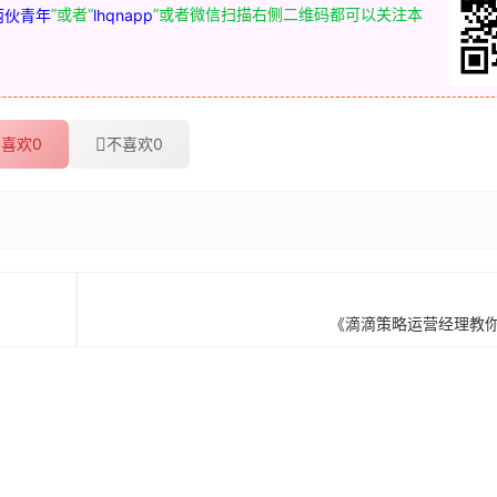
”或者“
”或者微信扫描右侧二维码都可以关注本
两伙青年
lhqnapp
喜欢
0
不喜欢
0
《滴滴策略运营经理教你