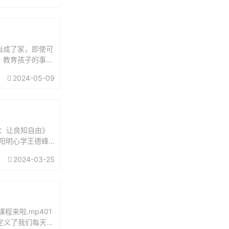
当成了家，即使可
。教育孩子的事，
担起父亲的责任：
2024-05-09
：让良知自由》
讲阳明心学王德峰
义王阳明...
2024-03-25
来啦.mp401
谁定义了我们每天的