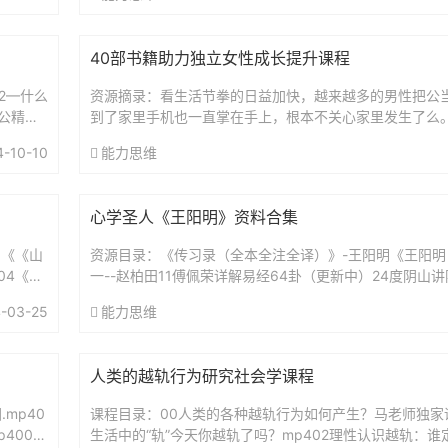
40部书籍助力独立女性成长提升课程
52—什么
资源摘录：看生活节拳的日益加快，越来越多的男性把公
公精神
到了家里手机也一直掌在手上，根本不关心家里发生了么
基本上由妈妈一力承担，为了达到效果，妈妈往往需要承
4-10-10
能力思维
严...
心学圣人《王阳明》资料合集
1《《山
资源目录：《传习录（全本全注全译）》-王阳明《王阳明
04《像
一--赵柏田11傅佩荣详解易经64卦（更新中）24度阴山
（复旦哲学教授）解读传习录王德峰.王阳明心学及其现代意
-03-25
能力思维
人类的越轨行为研究社会学课程
mp40
课程目录：00人类的各种越轨行为如何产生？马老师独家课程
4006
生活中的“轨”今天你越轨了吗？mp402理性认识越轨：