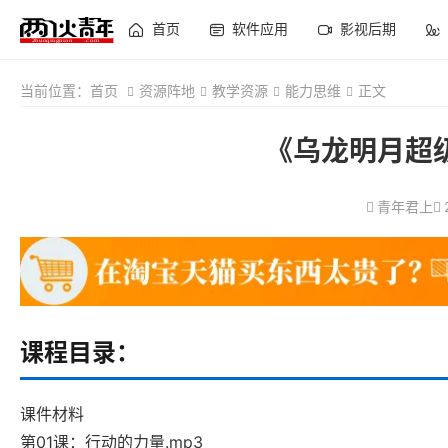
首页
软件应用
影视后期
当前位置：
首页
资源阵地
教学资源
能力思维
正文
《乌龙明月超
青年君上
课程目录：
课件材料
第01课：行动的力量.mp3