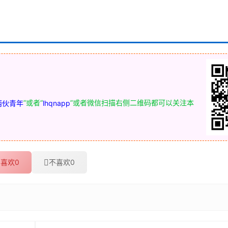
”或者“
”或者微信扫描右侧二维码都可以关注本
两伙青年
lhqnapp
喜欢
0
不喜欢
0