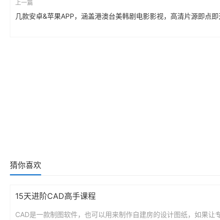
上一篇
几款安卓&苹果APP，涵盖港澳台美韩剧电影影视，高清片源即点即
猜你喜欢
15天进阶CAD高手课程
CAD是一款制图软件，也可以用来制作自建房的设计图纸，如果让