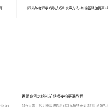
开
《跟浩敏老师学唱歌技巧和发声方法+练嗓基础加提高+
百组案例之婚礼前期摆姿拍摄课教程
专业设计
教程目录：10组高级进修新郎灯光摆拍美姿课11组新娘礼