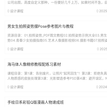
公司出图，高度自定义那种，一份要好几千上万，如果时间不急，
按照自己的想法修修改改也挺不错。相比Adobe、建模之类的软件，C
设计课程
2025
男女生拍照姿势摆Pose参考图片与教程
资源目录：01.拍照姿势_PDF图文教程02.拍照姿势示例大全03.男
势04.青春少女拍摄指南05.艺术人像摄影视频06.摄影书籍07.拍照
示例娃衣纸样合集10cm棉花娃衣纸样15cm...
设计课程
202
海马体人像精修教程配练习素材
课程目录：第1课：告别废片，让照片“起死回生”！第2课：拒绝失
人物质感的皮肤处理第3课：光影塑造参考PSD第4课：避开误区，
健康好看的肤色第5课：必修知识，比整容的液化技巧第6课：实战..
设计课程
2024
手绘日系彩铅Q版漫画人物速成班