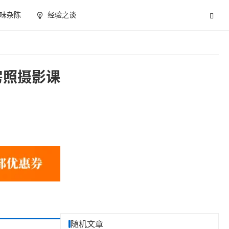
味杂陈
经验之谈
房照摄影课
随机文章