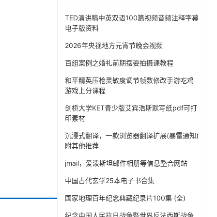
TED演讲稿中英双语100篇视频音频注释字幕
电子版资料
2026年央视地方元宵节晚会视频
百组案例之婚礼前期摆姿拍摄课教程
和平精英压枪灵敏度调节帧数修改手游吃鸡
游戏上分课程
剑桥大学KET青少版艾宾浩斯默写纸pdf可打
印素材
沉浸式翻译，一款浏览器翻译扩展(暴雷通知)
附其他推荐
jmail，爱泼斯坦邮件相册等信息整合网站
中国古代玄学25本电子书合集
国家地理百年纪念典藏纪录片100集 (全)
纪念中国人民抗日战争暨世界反法西斯战争