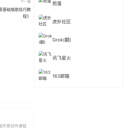
下一篇
煎蛋
零基础唱歌技巧教
程》
虎扑社区
Grok(翻)
讯飞星火
163邮箱
服外景创作课程