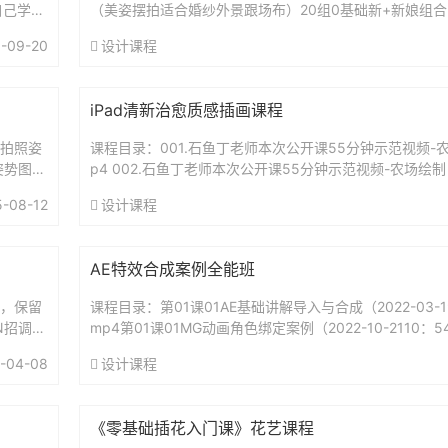
自己学习
（美姿摆拍适合婚纱外景跟场布）20组0基础新+新娘组合2
...
郎室内室外摆拍25组新娘裙和摆姿高级创作25套教学视频33
-09-20
设计课程
iPad清新治愈质感插画课程
生拍照姿
课程目录：001.石鱼丁老师本次公开课55分钟示范视频-
姿势图片
p4 002.石鱼丁老师本次公开课55分钟示范视频-农场绘制（
第一节让你入门iPad绘画（上）....
5-08-12
设计课程
AE特效合成案例全能班
真，保留
课程目录：第01课01AE基础讲解导入与合成（2022-03-19
N招调出
mp4第01课01MG动画角色绑定案例（2022-10-2110：5
.
1课02AE基础讲解面板...
-04-08
设计课程
《零基础插花入门课》花艺课程