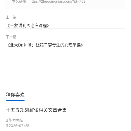
本文链接：
https://2huoqingnian.com/?id=759
上一篇
《王蒙讲孔孟老庄课程》
下一篇
《北大Dr.帅澜：让孩子更专注的心理学课》
猜你喜欢
十五五规划解读相关文章合集
能力思维
2026-07-25