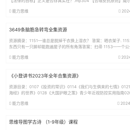
【法律的目标】正义是否存真实在？.mp304 【合理反抗原则】威
要求带套，他就该无罪吗？..mp305 【法律热点解读】...
能力思维
202
3649条脑筋急转弯全集资源
资源摘录：1151—谁总是脱掉干衣换上湿衣？ 答案：晒衣架子. 11
东西只有一只脚却能跑遍屋子的所有角落答案：扫帚 1153—一个公
好,从早到晚不睡觉,身体虽小力...
能力思维
202
《小登讲书2023年全年合集资源》
资源目录：0107《投资的常识》0114《我们与生俱来的七情》012
海经》的世界》0128《大国护眼之策》青少年近视防控实用指南02
绅士淑女一样服务》0211《我的前半生》0218《为...
能力思维
2024
思维导图学古诗 （1-9年级）课程