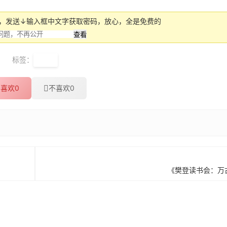
号，发送↓输入框中文字获取密码，放心，全是免费的
标签：
樊登
喜欢
0
不喜欢
0
《樊登读书会：万