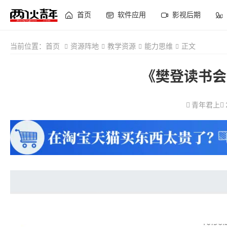
首页
软件应用
影视后期
当前位置：
首页
资源阵地
教学资源
能力思维
正文
《樊登读书会
青年君上