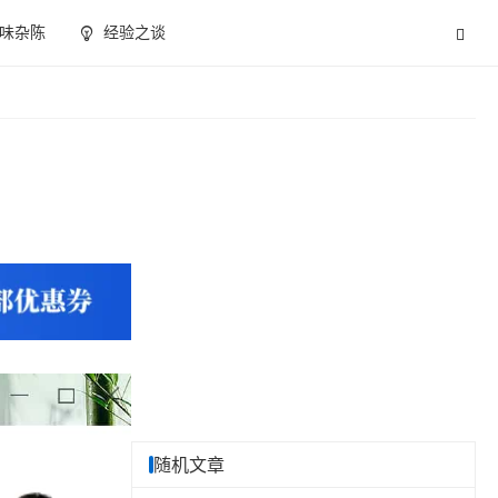
味杂陈
经验之谈
随机文章