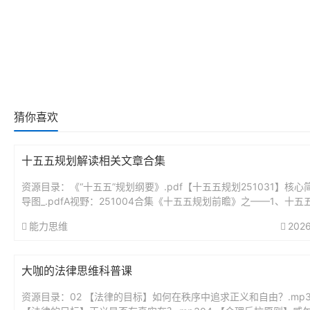
猜你喜欢
十五五规划解读相关文章合集
资源目录：《“十五五”规划纲要》.pdf【十五五规划251031】核心
导图_.pdfA视野：251004合集《十五五规划前瞻》之——1、十五
瞻分析：未来5年最大的投资蓝图.pdfA视野...
能力思维
2026
大咖的法律思维科普课
资源目录：02 【法律的目标】如何在秩序中追求正义和自由？.mp3