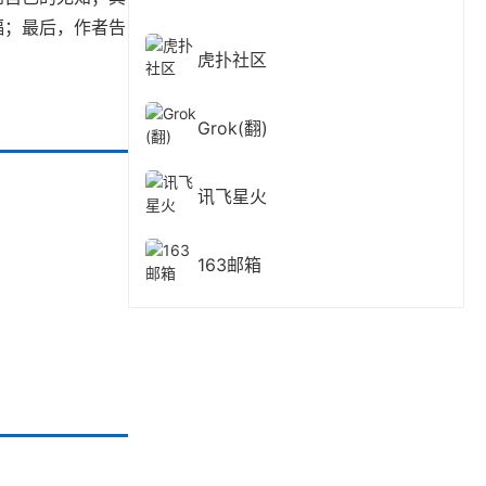
福；最后，作者告
虎扑社区
Grok(翻)
讯飞星火
163邮箱