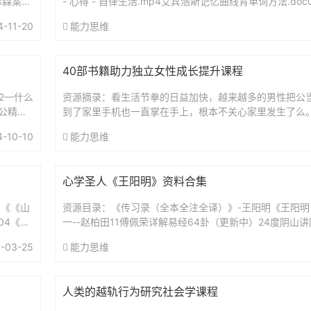
尔森案：
- 心得 - 自律生活.mp4艾宾浩斯记忆曲线背单词方法.doc
（智能电子版）艾宾浩斯复习时间表.xls艾...
4-11-20
能力思维
40部书籍助力独立女性成长提升课程
52—什么
资源摘录：看生活节拳的日益加快，越来越多的男性把公
公精神
到了家里手机也一直掌在手上，根本不关心家里发生了么
基本上由妈妈一力承担，为了达到效果，妈妈往往需要承
4-10-10
能力思维
严...
心学圣人《王阳明》资料合集
1《《山
资源目录：《传习录（全本全注全译）》-王阳明《王阳明
04《像
一--赵柏田11傅佩荣详解易经64卦（更新中）24度阴山
（复旦哲学教授）解读传习录王德峰.王阳明心学及其现代意
-03-25
能力思维
人类的越轨行为研究社会学课程