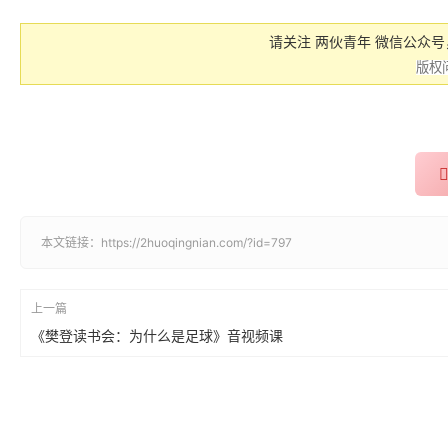
请关注 两伙青年 微信公众
本文链接：
https://2huoqingnian.com/?id=797
上一篇
《樊登读书会：为什么是足球》音视频课