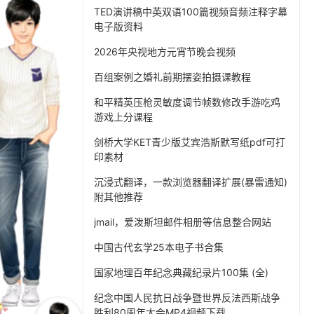
TED演讲稿中英双语100篇视频音频注释字幕
电子版资料
2026年央视地方元宵节晚会视频
百组案例之婚礼前期摆姿拍摄课教程
和平精英压枪灵敏度调节帧数修改手游吃鸡
游戏上分课程
剑桥大学KET青少版艾宾浩斯默写纸pdf可打
印素材
沉浸式翻译，一款浏览器翻译扩展(暴雷通知)
附其他推荐
jmail，爱泼斯坦邮件相册等信息整合网站
中国古代玄学25本电子书合集
国家地理百年纪念典藏纪录片100集 (全)
纪念中国人民抗日战争暨世界反法西斯战争
胜利80周年大会MP4视频下载