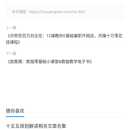
本文链接：
https://2huoqingnian.com/?id=825
上一篇
《月带货百万刘主任：12课教你0基础兼职开网店，月赚十万零花
钱课程》
下一篇
《寂寞佣：数独零基础小课堂&数独教学电子书》
猜你喜欢
十五五规划解读相关文章合集