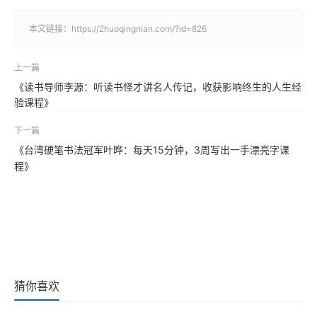
本文链接：
https://2huoqingnian.com/?id=826
上一篇
《读书导师李源：听读书怪才讲名人传记，收获影响终生的人生经
验课程》
下一篇
《台湾硬笔书法冠军叶晔：每天15分钟，3周写出一手漂亮字课
程》
猜你喜欢