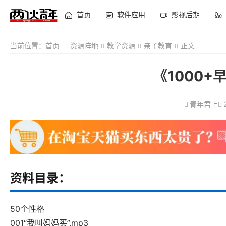
首页
软件应用
影视后期
当前位置：
首页
资源阵地
教学资源
亲子教育
正文
《1000
青年君上
资料目录：
50个性格
001“我叫妈妈买”.mp3