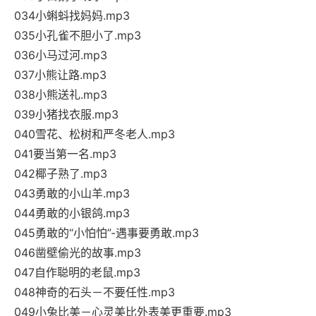
034小蝌蚪找妈妈.mp3
035小孔雀不胆小了.mp3
036小马过河.mp3
037小熊让路.mp3
038小熊送礼.mp3
039小猪找衣服.mp3
040雪花、松树和严冬老人.mp3
041要当第一名.mp3
042椰子熟了.mp3
043勇敢的小山羊.mp3
044勇敢的小银鸽.mp3
045勇敢的“小怕怕”-遇事要勇敢.mp3
046凿壁偷光的故事.mp3
047自作聪明的老鼠.mp3
048神奇的石头－不要任性.mp3
049小兔比美－心灵美比外表美更重要.mp3