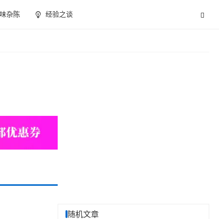
味杂陈
经验之谈
随机文章