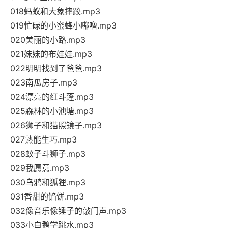
018蚂蚁和大象摔跤.mp3
019忙碌的小蜜蜂小嘟噜.mp3
020美丽的小路.mp3
021妹妹的布娃娃.mp3
022明明找到了爸爸.mp3
023南瓜房子.mp3
024漂亮的红斗蓬.mp3
025森林的小池塘.mp3
026狮子和猫照镜子.mp3
027熟能生巧.mp3
028蚊子斗狮子.mp3
029我愿意.mp3
030乌鸦和狐狸.mp3
031香甜的馅饼.mp3
032像音乐像锤子的敲门声.mp3
033小白鹅学跳水.mp3