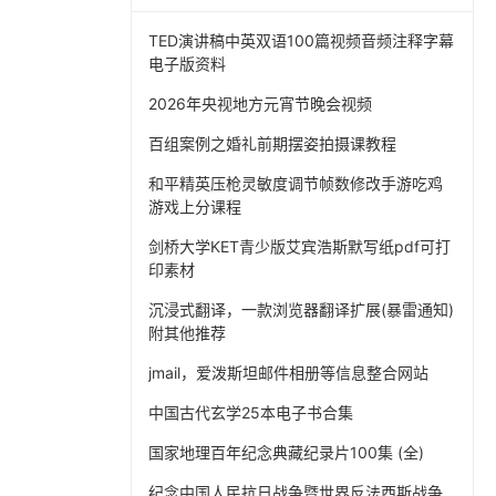
TED演讲稿中英双语100篇视频音频注释字幕
电子版资料
2026年央视地方元宵节晚会视频
百组案例之婚礼前期摆姿拍摄课教程
和平精英压枪灵敏度调节帧数修改手游吃鸡
游戏上分课程
剑桥大学KET青少版艾宾浩斯默写纸pdf可打
印素材
沉浸式翻译，一款浏览器翻译扩展(暴雷通知)
附其他推荐
jmail，爱泼斯坦邮件相册等信息整合网站
中国古代玄学25本电子书合集
国家地理百年纪念典藏纪录片100集 (全)
纪念中国人民抗日战争暨世界反法西斯战争