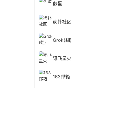
煎蛋
虎扑社区
Grok(翻)
讯飞星火
163邮箱