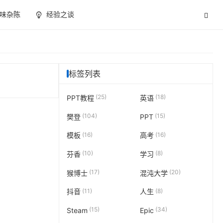
味杂陈
经验之谈
标签列表
(25)
(18)
PPT教程
英语
(104)
(15)
樊登
PPT
(16)
(16)
模板
高考
(10)
(8)
芬香
学习
(17)
(20)
猴博士
混沌大学
(11)
(8)
抖音
人生
(15)
(34)
Steam
Epic