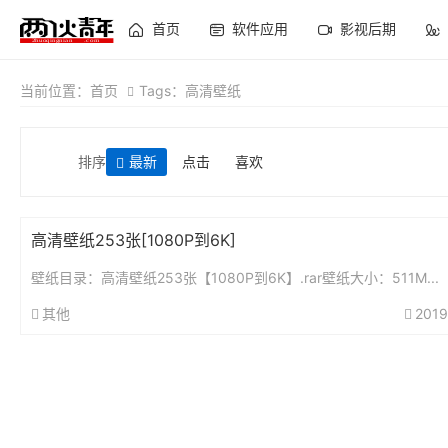
首页
软件应用
影视后期
当前位置：
首页
Tags：高清壁纸
排序
最新
点击
喜欢
高清壁纸253张[1080P到6K]
壁纸目录：高清壁纸253张【1080P到6K】.rar壁纸大小：511M...
其他
2019