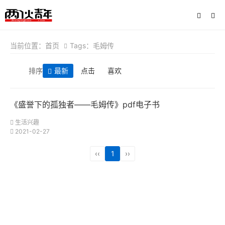
当前位置：
首页
Tags：毛姆传
排序
最新
点击
喜欢
《盛誉下的孤独者——毛姆传》pdf电子书
生活兴趣
2021-02-27
‹‹
1
››