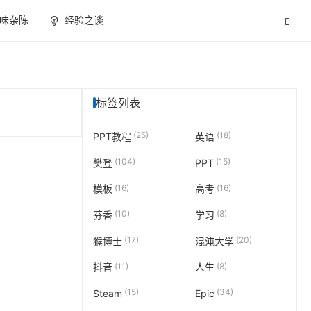
味杂陈
经验之谈
标签列表
(25)
(18)
PPT教程
英语
(104)
(15)
樊登
PPT
(16)
(16)
模板
高考
(10)
(8)
芬香
学习
(17)
(20)
猴博士
混沌大学
(11)
(8)
抖音
人生
(15)
(34)
Steam
Epic