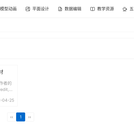
模型动画
平面设计
数据编辑
教学资源
五
材
。作者的
it,...
-04-25
‹‹
1
››