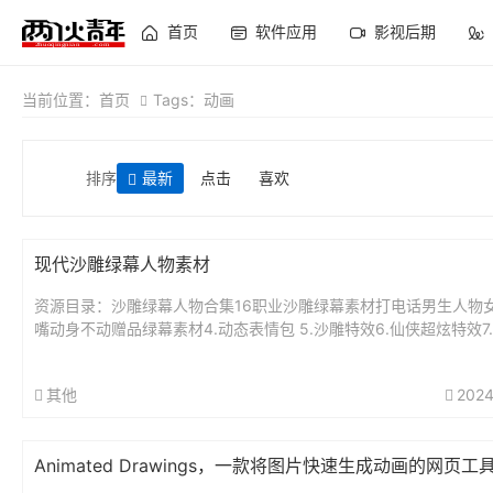
首页
软件应用
影视后期
当前位置：
首页
Tags：动画
排序
最新
点击
喜欢
现代沙雕绿幕人物素材
资源目录：沙雕绿幕人物合集16职业沙雕绿幕素材打电话男生人物
嘴动身不动赠品绿幕素材4.动态表情包 5.沙雕特效6.仙侠超炫特效7
具 8.帽子素材 9.头发...
其他
2024
Animated Drawings，一款将图片快速生成动画的网页工