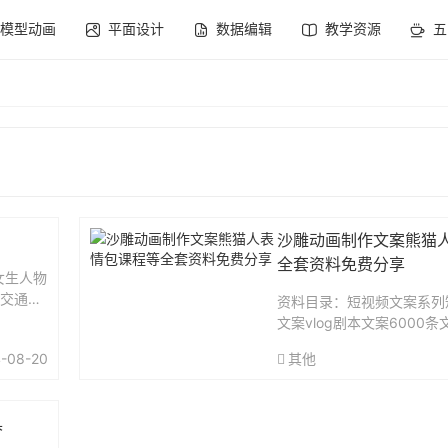
模型动画
平面设计
数据编辑
教学资源
五
沙雕动画制作文案熊猫
全套资料免费分享
女生人物
.交通工
资料目录：短视频文案系列
文案vlog剧本文案6000条
脱口秀文案07-励志暂理文
-08-20
其他
案05-爱情语录文案04-
03-创业励志鸡汤类独白文..
具