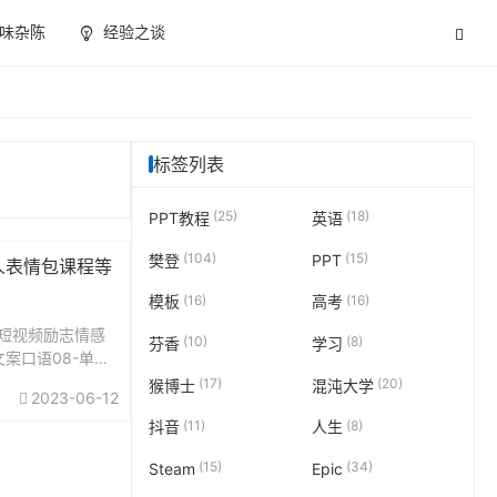
味杂陈
经验之谈
标签列表
(25)
(18)
PPT教程
英语
(104)
(15)
樊登
PPT
人表情包课程等
(16)
(16)
模板
高考
短视频励志情感
(10)
(8)
芬香
学习
文案口语08-单人
案06-搞笑段子文
(17)
(20)
猴博士
混沌大学
2023-06-12
情感伤感独白类文案
(11)
(8)
抖音
人生
.
(15)
(34)
Steam
Epic