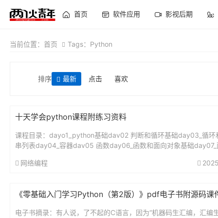
首页
软件应用
影视后期
当前位置：
首页
Tags：Python
排序
最新
点击
喜欢
十天学会python课程附练习资料
课程目录：dayo1_python基础dav02 判断和循环基础day03_循
串列表day04_容器dav05 函数day06_函数和面向对象基础day07
象dav08 文件和异常da...
网络编程
2025
《零基础入门学习Python（第2版）》pdf电子书附源码课
电子书摘录：有人说，了不起的C语言，因为“机器码生汇编，汇编生