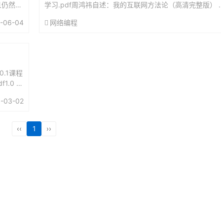
且仍然没
学习.pdf周鸿祎自述：我的互联网方法论（高清完整版） .
..
有代码的设计.pdf云应用集成的N种成功模式(Richar...
-06-04
网络编程
0.1课程
f1.0 第
-03-02
‹‹
1
››