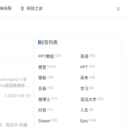
味杂陈
经验之谈
标签列表
(25)
(18)
PPT教程
英语
(104)
(15)
樊登
PPT
(16)
(16)
模板
高考
4.mp42-1 安
chemy链接数据库.
(10)
(8)
芬香
学习
2020-08-10
(17)
(20)
猴博士
混沌大学
(11)
(8)
抖音
人生
(15)
(34)
Steam
Epic
：周志华-机器