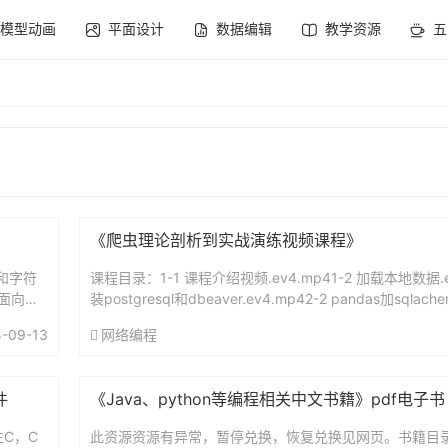
模型动画
平面设计
数据编辑
教学资源
五
《爬虫理论剖析到实战演练视频课程》
环和字符
课程目录：1-1 课程介绍视频.ev4.mp41-2 加载本地数据.ev
_面向对
装postgresql和dbeaver.ev4.mp42-2 pandas加sqla
e...
-09-13
网络编程
件
《Java、python等编程相关中文书籍》pdf电子书
C，C
此资源资源有异常，暂停兑换，恢复兑换见网页。书籍目录