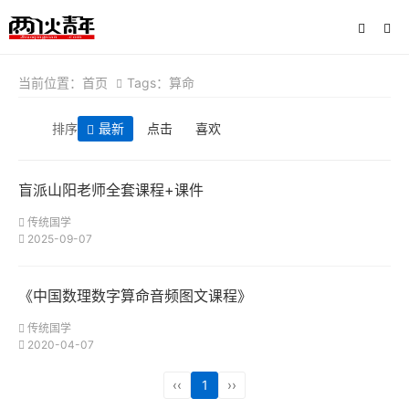
当前位置：
首页
Tags：算命
排序
最新
点击
喜欢
盲派山阳老师全套课程+课件
传统国学
2025-09-07
《中国数理数字算命音频图文课程》
传统国学
2020-04-07
‹‹
1
››