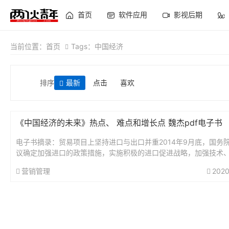
首页
软件应用
影视后期
当前位置：
首页
Tags：中国经济
排序
最新
点击
喜欢
《中国经济的未来》热点、 难点和增长点 魏杰pdf电子书
电子书摘录：贸易项目上坚持进口与出口并重2014年9月底，国务
议确定加强进口的政策措施，实施积极的进口促进战略，加强技术
服务的进口，扩大国内的有效供给，满足人们生产和生活的需求，同年1
营销管理
2020