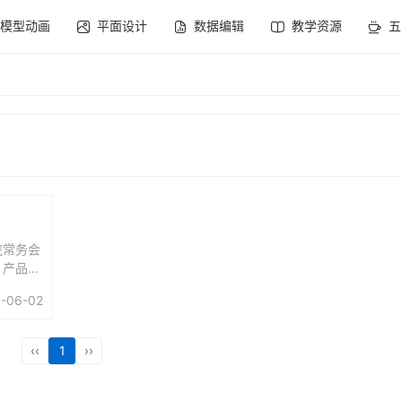
模型动画
平面设计
数据编辑
教学资源
五
院常务会
、产品和
...
-06-02
‹‹
1
››