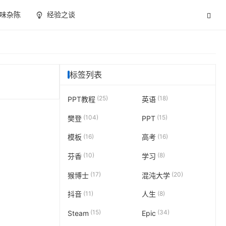
味杂陈
经验之谈
标签列表
(25)
(18)
PPT教程
英语
(104)
(15)
樊登
PPT
(16)
(16)
模板
高考
(10)
(8)
芬香
学习
(17)
(20)
猴博士
混沌大学
(11)
(8)
抖音
人生
(15)
(34)
Steam
Epic