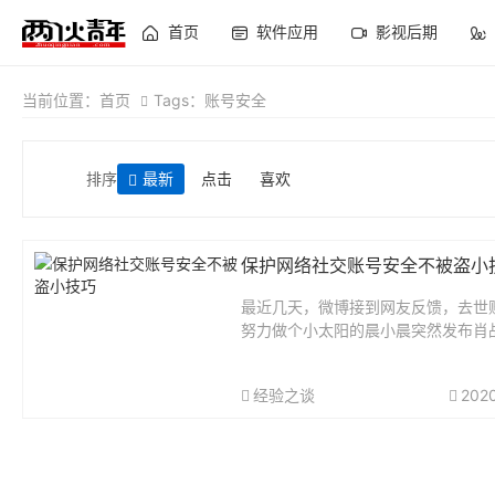
首页
软件应用
影视后期
当前位置：
首页
Tags：账号安全
排序
最新
点击
喜欢
保护网络社交账号安全不被盗小
最近几天，微博接到网友反馈，去世
努力做个小太阳的晨小晨突然发布肖
内容，怀疑该账号被他人非法盗窃贩
用。微博官方在第一时间进行排查确
经验之谈
202
账号自2019年6月起至今一直只使用
移动...