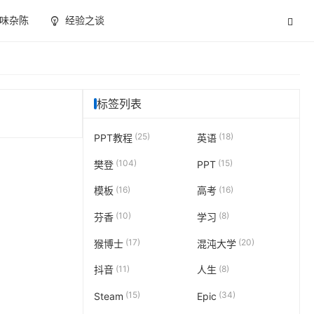
味杂陈
经验之谈
标签列表
(25)
(18)
PPT教程
英语
(104)
(15)
樊登
PPT
(16)
(16)
模板
高考
(10)
(8)
芬香
学习
(17)
(20)
猴博士
混沌大学
(11)
(8)
抖音
人生
(15)
(34)
Steam
Epic