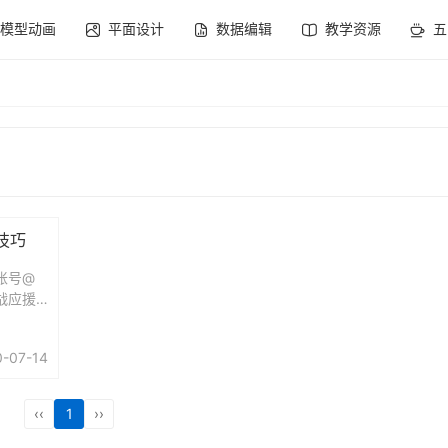
模型动画
平面设计
数据编辑
教学资源
五
技巧
账号@
战应援
卖和使
认，该
0-07-14
同一台
‹‹
1
››