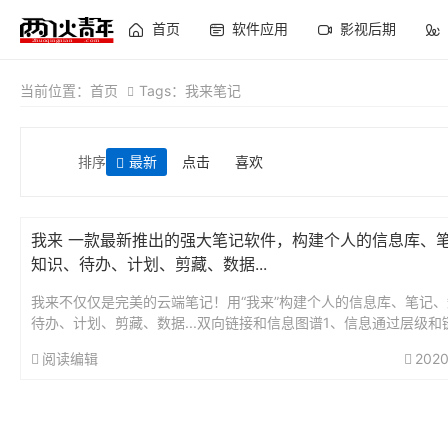
首页
软件应用
影视后期
当前位置：
首页
Tags：我来笔记
排序
最新
点击
喜欢
我来 一款最新推出的强大笔记软件，构建个人的信息库、
知识、待办、计划、剪藏、数据...
我来不仅仅是完美的云端笔记！用“我来”构建个人的信息库、笔记
待办、计划、剪藏、数据...双向链接和信息图谱1、信息通过层级和
式关联。通过[[引用页面，形成页面之间的引用关系，与层级关系一..
阅读编辑
2020