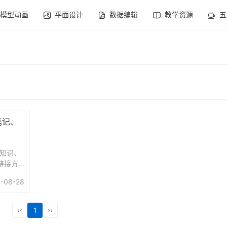
模型动画
平面设计
数据编辑
教学资源
五
笔记、
、知识、
链接方
.
-08-28
‹‹
1
››