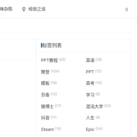
味杂陈
经验之谈
标签列表
(25)
(18)
PPT教程
英语
(104)
(15)
樊登
PPT
(16)
(16)
模板
高考
(10)
(8)
芬香
学习
(17)
(20)
猴博士
混沌大学
(11)
(8)
抖音
人生
(15)
(34)
Steam
Epic