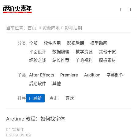
当前位置：
首页
资源阵地
影视后期
分类
全部
软件应用
影视后期
模型动画
平面设计
数据编辑
教学资源
其他干货
经验之谈
站长推荐
羊毛福利
模板素材
子类
After Effects
Premiere
Audition
字幕制作
后期软件
其他
排序
最新
点击
喜欢
Arctime 教程：如何找字体
字幕制作
2019-05-09