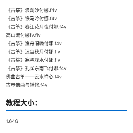
《古筝》浪淘沙付娜.f4v
《古筝》铁马吟付娜.f4v
《古筝》春江花月夜付娜.f4v
高山流付娜fv.flv
《古筝》渔舟唱晚付娜.f4v
《古筝》汉宫秋月付娜.flv
《古筝》寒鸭戏水付娜.flv
《古筝》孔雀东南飞付娜.f4v
佛曲古筝——云水禅心.f4v
古琴佛曲与禅修.f4v
教程大小：
1.64G