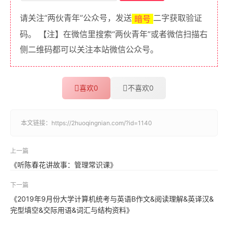
请关注“两伙青年”公众号，发送
二字获取验证
暗号
码。 【注】在微信里搜索“两伙青年”或者微信扫描右
侧二维码都可以关注本站微信公众号。
喜欢
0
不喜欢
0
本文链接：
https://2huoqingnian.com/?id=1140
上一篇
《听陈春花讲故事：管理常识课》
下一篇
《2019年9月份大学计算机统考与英语B作文&阅读理解&英译汉&
完型填空&交际用语&词汇与结构资料》