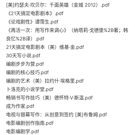
[美]约瑟夫·坎贝尔：千面英雄（金城 2012）.pdf
《21天搞定电影剧本》.pdf
《论戏剧性》谭霈生.pdf
《再活一次：用写作来调心》（纳塔莉·戈德堡%2B著；韩
良忆%2B译）.pdf
21天搞定电影剧本（美）维基·金.pdf
30天写小说.pdf
编剧步步为营.pdf
编剧的核心技巧.pdf
编剧的艺术（美）拉约什·埃格里.pdf
卜洛克的小说学堂.pdf
畅销书写作技巧（美）德怀特·V·斯温.pdf
成为作家.pdf
电视与银幕写作：从创意到签约 [美]布鲁姆.pdf
电影编剧创作指南.pdf
电影编剧学.pdf