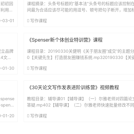
近初初因
课程摘录：头条号标题的“基本法"头条号的标题应该控制在2
要利用市
间最为合适应该尽可能的用逗号、顿号把句子断开，增加
...
和信息量。比如这篇，《逃了两年，又丑上热搜，胡歌，你.
-03-01
写作课程
《Spenser新个体创业特训营》课程
建立品牌
课程目录：20190330关健明《关于朋友圈“成交”的主题分享
.4文案
0【关键先生】打造朋友圈赚钱系统.mp320190330【
圈赚钱系统.pdf20190330关建明朋...
-01-30
写作课程
《30天论文写作发表进阶训练营》视频教程
pense
教程目录：辅导课01【辅导课】（一）尔雅老师对四篇论
spens
答疑.mp402【辅导课】（二）尔雅老师快速批量修改不
示范.mp403【辅导课】（三）尔雅老师团队如何在30分钟找
0-01-20
写作课程