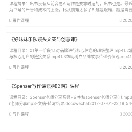
课程摘录：出书没有从前容易A.写作是要靠时运的，出书也是。最
为书号的严管和成本的上涨，比从前难太多了B.越是艰难，越是需
场这个武器现在出书要结合网络A.首先最好在网上先有自己的粉丝群，
写作课程
2020
《好妹妹乐队馒头文案与创意课》
课程目录：01第一阶段1.1对品牌进行核心信息的超级整理.mp41.2
与核心用户的链接关系.mp41.3帮助树立品牌故事传递价值观.mp41
产生的三个步骤.mp41.5如何写出走心的文...
写作课程
2020
《Spenser写作课1期和2期》课程
课程目录：Spenser老师分享音频+文字稿spenser老师分享(1).mp3s
r老师分享mp3-文稿-转写结果.docxwechat2017-07-01-22_18_54-
er...
写作课程
202