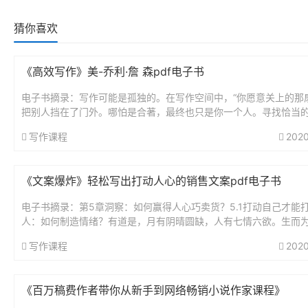
猜你喜欢
《高效写作》美-乔利·詹 森pdf电子书
电子书摘录：写作可能是孤独的。在写作空间中，“你愿意关上的那
把别人挡在了门外。哪怕是合著，最终也只是你一个人。寻找恰当
以恰当的方式把自己想说的话说出来，这是一个私密（而神秘）的
写作课程
2020
写...
《文案爆炸》轻松写出打动人心的销售文案pdf电子书
电子书摘录：第5章洞察：如何赢得人心巧卖货？5.1打动自己才能
人：如何制造情绪？有道是，月有阴晴圆缺，人有七情六欲。生而
能保证不被情绪左右？所谓的冲动消费，不就是被情绪影响的消费
写作课程
2020
以...
《百万稿费作者带你从新手到网络畅销小说作家课程》