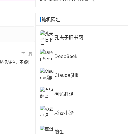
随机网址
孔夫子旧书网
下一篇
DeepSeek
影视APP，不虚！
Claude(翻)
有道翻译
彩云小译
煎蛋