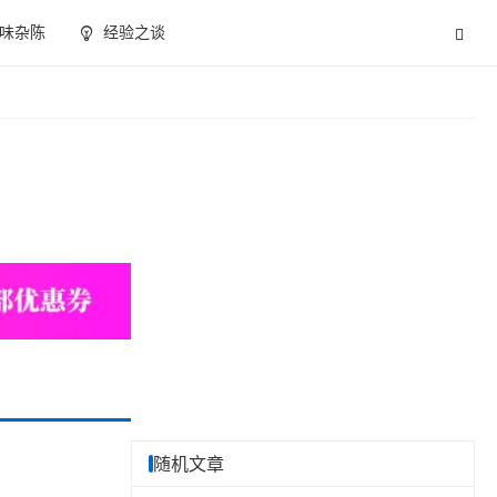
味杂陈
经验之谈
随机文章