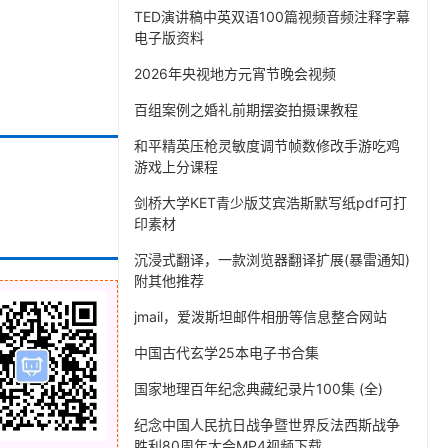
TED演讲稿中英双语100篇视频音频注释字幕
电子版资料
2026年央视地方元宵节晚会视频
百组案例之婚礼前期摆姿拍摄课教程
和平精英压枪灵敏度调节帧数修改手游吃鸡
游戏上分课程
剑桥大学KET青少版艾宾浩斯默写纸pdf可打
印素材
沉浸式翻译，一款浏览器翻译扩展(暴雷通知)
附其他推荐
jmail，爱泼斯坦邮件相册等信息整合网站
中国古代玄学25本电子书合集
国家地理百年纪念典藏纪录片100集 (全)
纪念中国人民抗日战争暨世界反法西斯战争
胜利80周年大会MP4视频下载