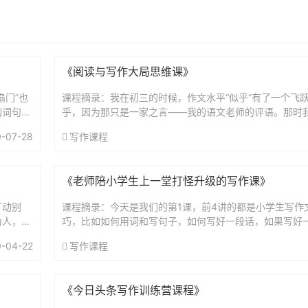
《阅读与写作大局思维课》
扇门”也
课程摘录：我在初三的时候，作文水平“似乎”有了一个飞
的词句，
乎，因为那只是一家之言——我的语文老师的评语。那时
过程。
学作品，因此能写出几句漂亮的话，而那位老师恰巧喜欢
-07-28
写作课程
此...
《老师陪小学生上一堂打怪升级的写作课》
打动别
课程摘录：今天是我们的第1课，前4讲的都是小学生写作
为人，谁
巧，比如如何用词和写句子，如何写好一段话，如果写好
吗？所
这些技巧很基本，而且要有一些练习在里边，但是只有你
-04-22
写作课程
巧...
《今日头条写作训练营课程》