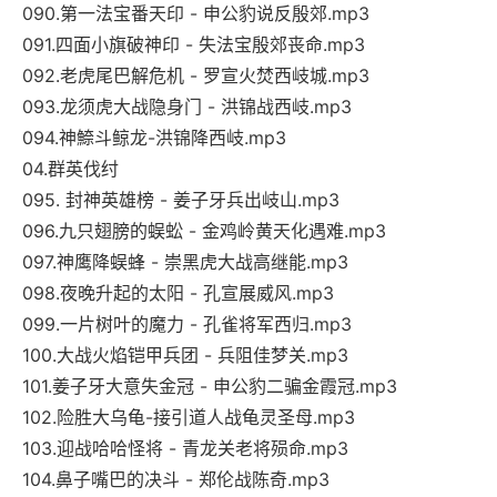
090.第一法宝番天印 - 申公豹说反殷郊.mp3
091.四面小旗破神印 - 失法宝殷郊丧命.mp3
092.老虎尾巴解危机 - 罗宣火焚西岐城.mp3
093.龙须虎大战隐身门 - 洪锦战西岐.mp3
094.神䱞斗鲸龙-洪锦降西岐.mp3
04.群英伐纣
095. 封神英雄榜 - 姜子牙兵出岐山.mp3
096.九只翅膀的蜈蚣 - 金鸡岭黄天化遇难.mp3
097.神鹰降蜈蜂 - 崇黑虎大战高继能.mp3
098.夜晚升起的太阳 - 孔宣展威风.mp3
099.一片树叶的魔力 - 孔雀将军西归.mp3
100.大战火焰铠甲兵团 - 兵阻佳梦关.mp3
101.姜子牙大意失金冠 - 申公豹二骗金霞冠.mp3
102.险胜大乌龟-接引道人战龟灵圣母.mp3
103.迎战哈哈怪将 - 青龙关老将殒命.mp3
104.鼻子嘴巴的决斗 - 郑伦战陈奇.mp3