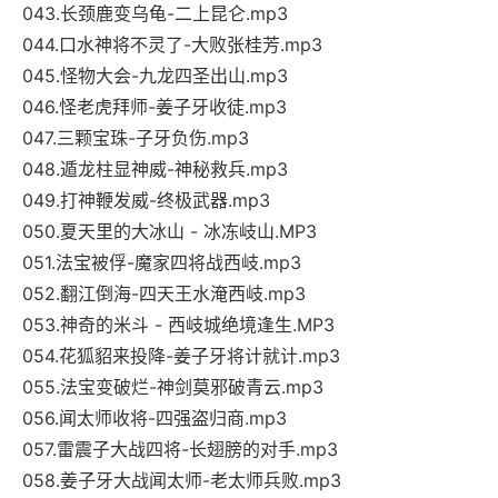
043.长颈鹿变乌龟-二上昆仑.mp3
044.口水神将不灵了-大败张桂芳.mp3
045.怪物大会-九龙四圣出山.mp3
046.怪老虎拜师-姜子牙收徒.mp3
047.三颗宝珠-子牙负伤.mp3
048.遁龙柱显神威-神秘救兵.mp3
049.打神鞭发威-终极武器.mp3
050.夏天里的大冰山 - 冰冻岐山.MP3
051.法宝被俘-魔家四将战西岐.mp3
052.翻江倒海-四天王水淹西岐.mp3
053.神奇的米斗 - 西岐城绝境逢生.MP3
054.花狐貂来投降-姜子牙将计就计.mp3
055.法宝变破烂-神剑莫邪破青云.mp3
056.闻太师收将-四强盗归商.mp3
057.雷震子大战四将-长翅膀的对手.mp3
058.姜子牙大战闻太师-老太师兵败.mp3