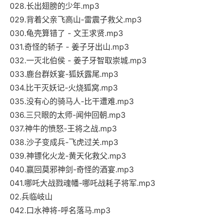
028.长出翅膀的少年.mp3
029.背着父亲飞高山-雷震子救父.mp3
030.龟壳算错了 - 文王求贤.mp3
031.奇怪的轿子 - 姜子牙出山.mp3
032.一灭北伯侯 - 姜子牙智取崇城.mp3
033.鹿台群妖宴-狐妖露尾.mp3
034.比干灭妖记-火烧狐窝.mp3
035.没有心的骑马人-比干遭难.mp3
036.三只眼的太师-闻仲回朝.mp3
037.神牛的愤怒-王将之战.mp3
038.沙子变成兵-飞虎过关.mp3
039.神镖化火龙-黄天化救父.mp3
040.赢回莫邪神剑-奇怪的酒宴.mp3
041.哪吒大战戮魂幡-哪吒战耗子将军.mp3
02.兵临岐山
042.口水神将-呼名落马.mp3