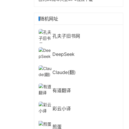
随机网址
孔夫子旧书网
DeepSeek
Claude(翻)
有道翻译
彩云小译
煎蛋