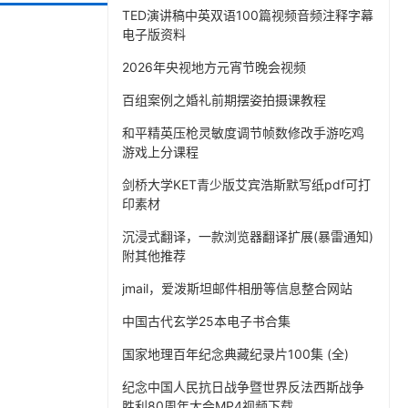
TED演讲稿中英双语100篇视频音频注释字幕
电子版资料
2026年央视地方元宵节晚会视频
百组案例之婚礼前期摆姿拍摄课教程
和平精英压枪灵敏度调节帧数修改手游吃鸡
游戏上分课程
剑桥大学KET青少版艾宾浩斯默写纸pdf可打
印素材
沉浸式翻译，一款浏览器翻译扩展(暴雷通知)
附其他推荐
jmail，爱泼斯坦邮件相册等信息整合网站
中国古代玄学25本电子书合集
国家地理百年纪念典藏纪录片100集 (全)
纪念中国人民抗日战争暨世界反法西斯战争
胜利80周年大会MP4视频下载