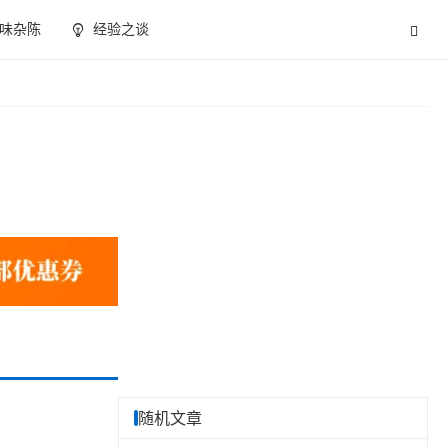
味杂陈
经验之谈
随机文章