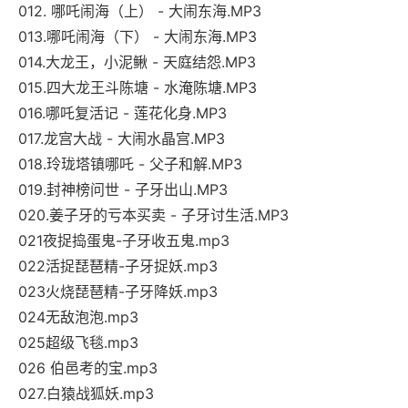
012. 哪吒闹海（上） - 大闹东海.MP3
013.哪吒闹海（下） - 大闹东海.MP3
014.大龙王，小泥鳅 - 天庭结怨.MP3
015.四大龙王斗陈塘 - 水淹陈塘.MP3
016.哪吒复活记 - 莲花化身.MP3
017.龙宫大战 - 大闹水晶宫.MP3
018.玲珑塔镇哪吒 - 父子和解.MP3
019.封神榜问世 - 子牙出山.MP3
020.姜子牙的亏本买卖 - 子牙讨生活.MP3
021夜捉捣蛋鬼-子牙收五鬼.mp3
022活捉琵琶精-子牙捉妖.mp3
023火烧琵琶精-子牙降妖.mp3
024无敌泡泡.mp3
025超级飞毯.mp3
026 伯邑考的宝.mp3
027.白猿战狐妖.mp3