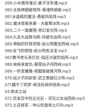
059.小木偶夺魂记-姜子牙失魂.mp3
060.太极神图破怪阵-落魂阵被破.mp3
061.水晶瓶的魔法-勇破风吼阵.mp3
062.魔冰怪兽来袭 - 大破寒冰阵.mp3
063.二十一面魔镜-奇幻金光阵.mp3
064.九龙大战黑乌鸦-共破化血阵.mp3
065.神秘的珍珠项链-赵公明重创西岐.mp3
066.会飞的铜钱-赵公明丢法宝.mp3
067.教书老头来打仗-陆压大破烈焰阵.mp3
068.妹妹来复仇-碧霄仙子闯西岐.mp3
069.一秒变雕像-杨戬智破黄河阵.mp3
070.玩沙子的妖怪-武王勇破红沙阵.mp3
071.醒不了的梦-绝龙岭闻仲殒命.mp3
03.绝龙之战
072.百发百中的五光石 - 邓氏父女战西岐.mp3
073.土豆将军 - 申公豹激将土行孙.mp3