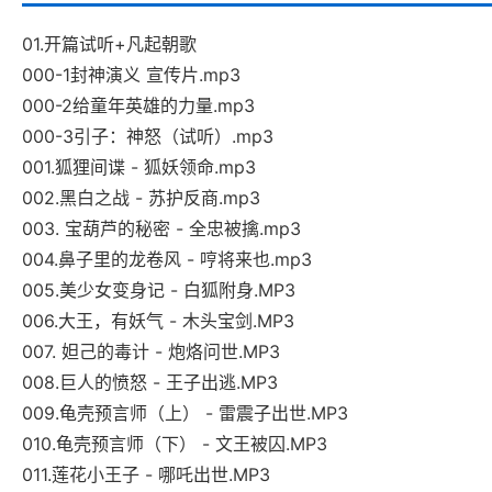
01.开篇试听+凡起朝歌
000-1封神演义 宣传片.mp3
000-2给童年英雄的力量.mp3
000-3引子：神怒（试听）.mp3
001.狐狸间谍 - 狐妖领命.mp3
002.黑白之战 - 苏护反商.mp3
003. 宝葫芦的秘密 - 全忠被擒.mp3
004.鼻子里的龙卷风 - 哼将来也.mp3
005.美少女变身记 - 白狐附身.MP3
006.大王，有妖气 - 木头宝剑.MP3
007. 妲己的毒计 - 炮烙问世.MP3
008.巨人的愤怒 - 王子出逃.MP3
009.龟壳预言师（上） - 雷震子出世.MP3
010.龟壳预言师（下） - 文王被囚.MP3
011.莲花小王子 - 哪吒出世.MP3