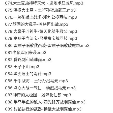
074.大土豆劫持哮天犬 - 遁地术显威风.mp3
075.活捉大土豆 - 土行孙夜劫武王.mp3
076.一台花轿上战场-邓九公投西岐.mp3
077.顽固的大鼻子-哼将再出战.mp3
078.大鼻子斗神牛-黄天化骑牛救父.mp3
079.臭袜子当法宝-吕岳携宝战西岐.mp3
080.雷震子唱歌救西岐-雷震子唱歌破魔罄.mp3
081.老鼠军团来袭.mp3
082.昏迷剑和瞌睡雨.mp3
083.王子下山.mp3
084.黑虎道士的毒计.mp3
085.千手战将 - 土行孙战马元.mp3
086.点心大战一气仙 - 杨戬战马元.mp3
087.神奇的太极图 - 殷洪化仙鹤.mp3
088.半鸟半鱼的敌人-四先锋齐战羽翼仙.mp3
089.甜馅饼做的武器-杨戬大战羽翼仙.mp3