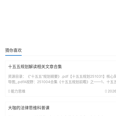
猜你喜欢
十五五规划解读相关文章合集
资源目录：《“十五五”规划纲要》.pdf【十五五规划251031】核心
导图_.pdfA视野：251004合集《十五五规划前瞻》之——1、十五
瞻分析：未来5年最大的投资蓝图.pdfA视野...
能力思维
2026
大咖的法律思维科普课