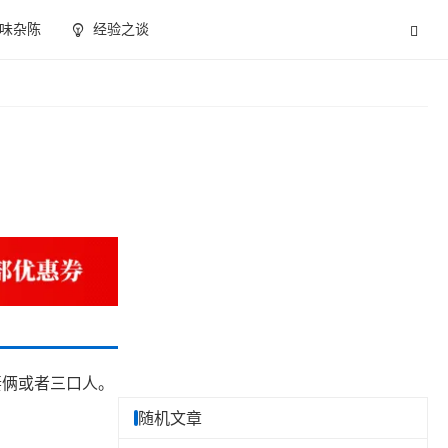
味杂陈
经验之谈
妻俩或者三口人。
随机文章