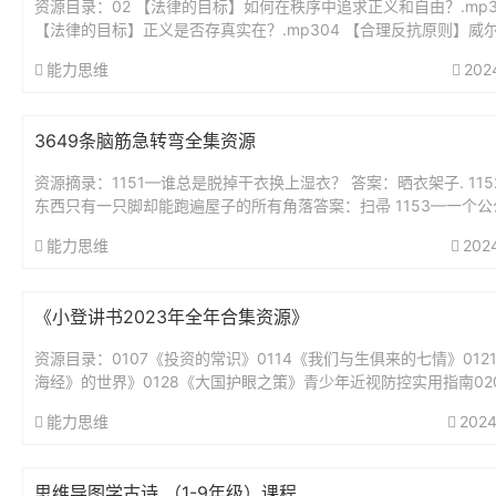
资源目录：02 【法律的目标】如何在秩序中追求正义和自由？.mp3
【法律的目标】正义是否存真实在？.mp304 【合理反抗原则】威
要求带套，他就该无罪吗？..mp305 【法律热点解读】...
能力思维
202
3649条脑筋急转弯全集资源
资源摘录：1151—谁总是脱掉干衣换上湿衣？ 答案：晒衣架子. 11
东西只有一只脚却能跑遍屋子的所有角落答案：扫帚 1153—一个公
好,从早到晚不睡觉,身体虽小力...
能力思维
202
《小登讲书2023年全年合集资源》
资源目录：0107《投资的常识》0114《我们与生俱来的七情》012
海经》的世界》0128《大国护眼之策》青少年近视防控实用指南02
绅士淑女一样服务》0211《我的前半生》0218《为...
能力思维
2024
思维导图学古诗 （1-9年级）课程