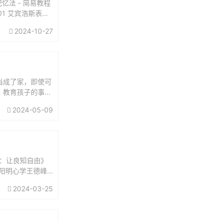
忆法 - 简易教程
01 艾宾浩斯表格
2024-10-27
当成了家，即使可
。教育孩子的事，
担起父亲的责任：
2024-05-09
：让良知自由》
讲阳明心学王德峰
义王阳明...
2024-03-25