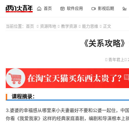
首页
软件应用
影视后期
当前位置：
首页
资源阵地
教学资源
能力思维
正文
《关系攻略》
青年君上
课程摘录：
3.婆婆的幸福感从哪里来小夫妻最好不要和公婆一起住，中
你看《我爱我家》这样的经典家庭喜剧，编剧和导演根本上