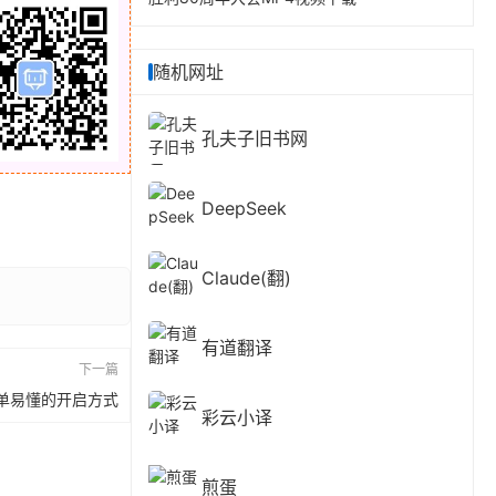
随机网址
孔夫子旧书网
DeepSeek
Claude(翻)
有道翻译
下一篇
简单易懂的开启方式
彩云小译
煎蛋