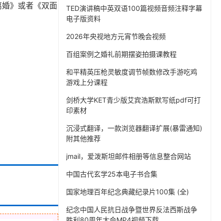
离婚》或者《双面
TED演讲稿中英双语100篇视频音频注释字幕
电子版资料
2026年央视地方元宵节晚会视频
百组案例之婚礼前期摆姿拍摄课教程
和平精英压枪灵敏度调节帧数修改手游吃鸡
游戏上分课程
剑桥大学KET青少版艾宾浩斯默写纸pdf可打
印素材
沉浸式翻译，一款浏览器翻译扩展(暴雷通知)
附其他推荐
jmail，爱泼斯坦邮件相册等信息整合网站
中国古代玄学25本电子书合集
国家地理百年纪念典藏纪录片100集 (全)
纪念中国人民抗日战争暨世界反法西斯战争
胜利80周年大会MP4视频下载