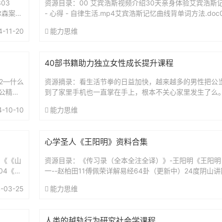
03
资源目录：00 艾宾浩斯视频介绍30天亲身体验艾宾浩斯记
尔森案：
- 心得 - 自律生活.mp4艾宾浩斯记忆曲线背单词方法.doc
（智能电子版）艾宾浩斯复习时间表.xls艾...
4-11-20
能力思维
40部书籍助力独立女性成长提升课程
52—什么
资源摘录：看生活节拳的日益加快，越来越多的男性把公
公精神
到了家里手机也一直掌在手上，根本不关心家里发生了么
基本上由妈妈一力承担，为了达到效果，妈妈往往需要承
4-10-10
能力思维
严...
心学圣人《王阳明》资料合集
1《《山
资源目录：《传习录（全本全注全译）》-王阳明《王阳明
04《像
一--赵柏田11傅佩荣详解易经64卦（更新中）24度阴山
（复旦哲学教授）解读传习录王德峰.王阳明心学及其现代意
-03-25
能力思维
人类的越轨行为研究社会学课程