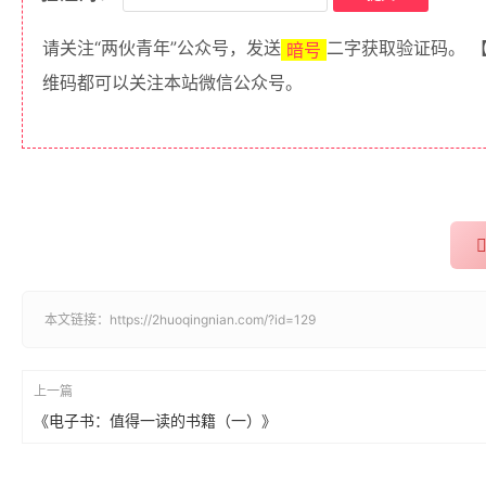
请关注“两伙青年”公众号，发送
二字获取验证码。 
暗号
维码都可以关注本站微信公众号。
本文链接：
https://2huoqingnian.com/?id=129
上一篇
《电子书：值得一读的书籍（一）》