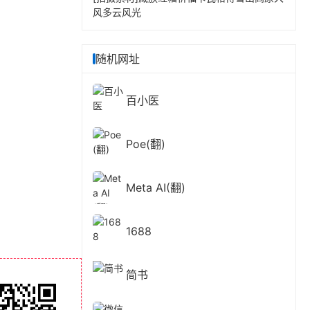
风多云风光
随机网址
百小医
Poe(翻)
Meta AI(翻)
1688
简书