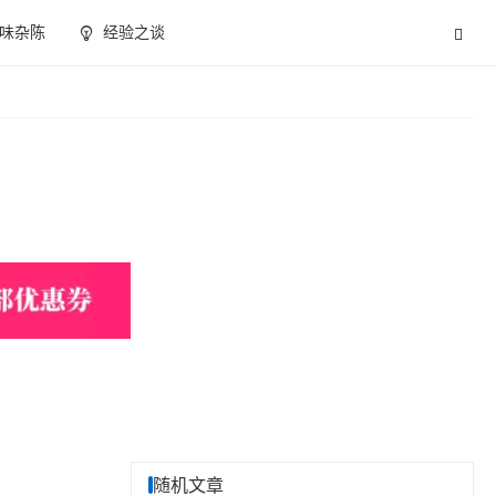
味杂陈
经验之谈
随机文章