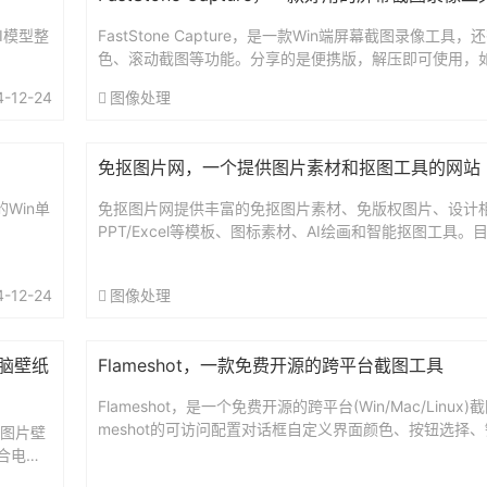
AI模型整
FastStone Capture，是一款Win端屏幕截图录像工具
色、滚动截图等功能。分享的是便携版，解压即可使用，
示注册什么的，随便填再注册即可。...
4-12-24
图像处理
免抠图片网，一个提供图片素材和抠图工具的网站
Win单
免抠图片网提供丰富的免抠图片素材、免版权图片、设计相关
PPT/Excel等模板、图标素材、AI绘画和智能抠图工具
能完全免费。网站地址：https://miankout...
4-12-24
图像处理
脑壁纸
Flameshot，一款免费开源的跨平台截图工具
Flameshot，是一个免费开源的跨平台(Win/Mac/Linux
meshot的可访问配置对话框自定义界面颜色、按钮选择
脑图片壁
像保存方式等。您可以选择添加箭头标记，...
合电
总大小1