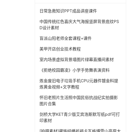
日常急救知识PPT成品讲座课件
中国传统红色喜庆大气海报竖屏背景底纹PS
D设计素材
盲派山阳老师全套课程+课件
美甲开店创业技术教程
室内场景虚拟背景墙图片绿幕直播间素材
《拒绝校园霸凌》小学手势舞表演资料
炼金废旧电子垃圾手机CPU元器件镀金料提
炼黄金视频+文字教程
怀旧老照片生活照中国民俗抗战纪实拍摄影
图片合集
剑桥大学KET青少版艾宾浩斯默写纸pdf可打
印素材
[拍摄素材]藏族经幡祈福卡瓦格博雪山高原大