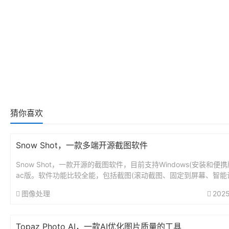
猜你喜欢
Snow Shot，一款多端开源截图软件
Snow Shot，一款开源的截图软件，目前支持Windows(安装和便携
ac版。软件功能比较全能，包括截图(滚动截图、固定到屏幕、智能
图范围、各种绘图标记)、翻译、OCR识别、AI对话...
图像处理
2025
Topaz Photo AI，一款AI优化图片质量的工具