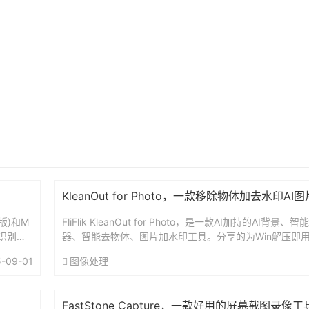
KleanOut for Photo，一款移除物体加去水印AI
版)和M
FliFlik KleanOut for Photo，是一款AI加持的AI背
识别截
器、智能去物体、图片加水印工具。分享的为Win解压即
工具智能去物体功能，类似PS新出的创...
-09-01
图像处理
FastStone Capture，一款好用的屏幕截图录像工