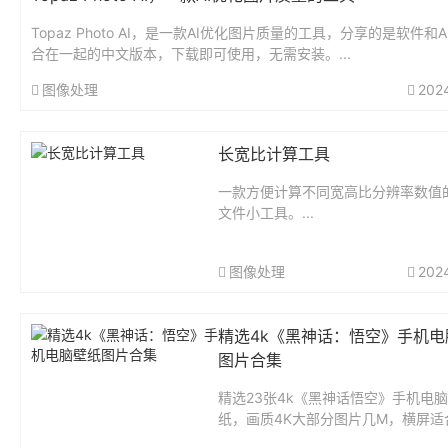
Topaz Photo AI，是一款AI优化图片质量的工具，分享的是软件和
合在一起的中文版本，下载即可使用，无需安装。...
图像处理
202
长宽比计算工具
一款方便计算不同宽高比分辨率数值的
文件小工具。...
图像处理
202
精选4k《黑神话：悟空》手机电
图片合集
精选23张4k《黑神话悟空》手机电
纸，画质4K大部分图片几M，横屏适
脑、平板使用，竖屏适合手机使用。