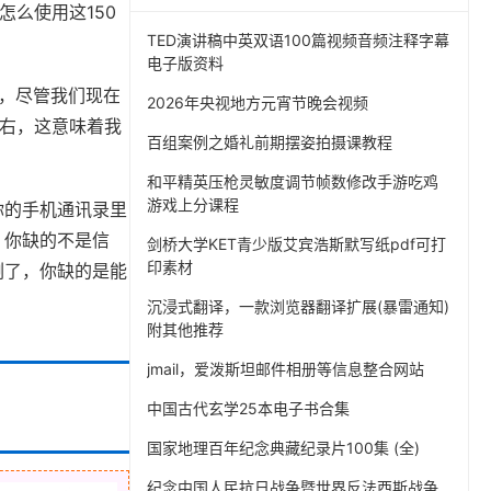
么使用这150
TED演讲稿中英双语100篇视频音频注释字幕
电子版资料
说，尽管我们现在
2026年央视地方元宵节晚会视频
左右，这意味着我
百组案例之婚礼前期摆姿拍摄课教程
和平精英压枪灵敏度调节帧数修改手游吃鸡
游戏上分课程
你的手机通讯录里
。你缺的不是信
剑桥大学KET青少版艾宾浩斯默写纸pdf可打
印素材
剩了，你缺的是能
沉浸式翻译，一款浏览器翻译扩展(暴雷通知)
附其他推荐
jmail，爱泼斯坦邮件相册等信息整合网站
中国古代玄学25本电子书合集
国家地理百年纪念典藏纪录片100集 (全)
纪念中国人民抗日战争暨世界反法西斯战争