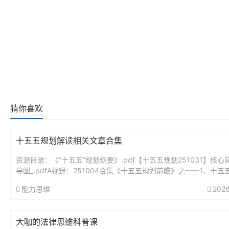
猜你喜欢
十五五规划解读相关文章合集
资源目录：《“十五五”规划纲要》.pdf【十五五规划251031】核心
导图_.pdfA视野：251004合集《十五五规划前瞻》之——1、十五
瞻分析：未来5年最大的投资蓝图.pdfA视野...
能力思维
2026
大咖的法律思维科普课