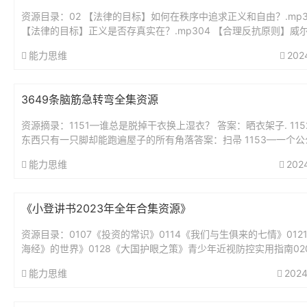
资源目录：02 【法律的目标】如何在秩序中追求正义和自由？.mp3
【法律的目标】正义是否存真实在？.mp304 【合理反抗原则】威
要求带套，他就该无罪吗？..mp305 【法律热点解读】...
能力思维
202
3649条脑筋急转弯全集资源
资源摘录：1151—谁总是脱掉干衣换上湿衣？ 答案：晒衣架子. 11
东西只有一只脚却能跑遍屋子的所有角落答案：扫帚 1153—一个公
好,从早到晚不睡觉,身体虽小力...
能力思维
202
《小登讲书2023年全年合集资源》
资源目录：0107《投资的常识》0114《我们与生俱来的七情》012
海经》的世界》0128《大国护眼之策》青少年近视防控实用指南02
绅士淑女一样服务》0211《我的前半生》0218《为...
能力思维
2024