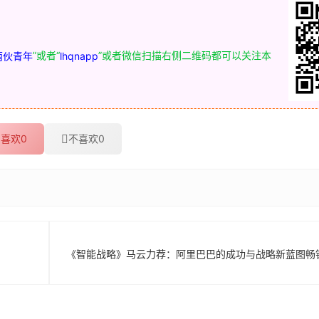
”或者“
”或者微信扫描右侧二维码都可以关注本
两伙青年
lhqnapp
喜欢
0
不喜欢
0
《智能战略》马云力荐：阿里巴巴的成功与战略新蓝图畅