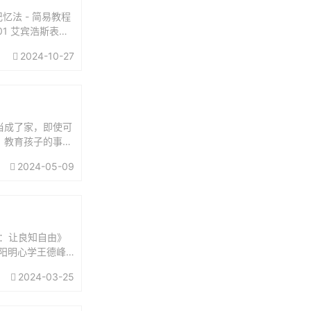
忆法 - 简易教程
01 艾宾浩斯表格
2024-10-27
当成了家，即使可
。教育孩子的事，
担起父亲的责任：
2024-05-09
：让良知自由》
讲阳明心学王德峰
义王阳明...
2024-03-25