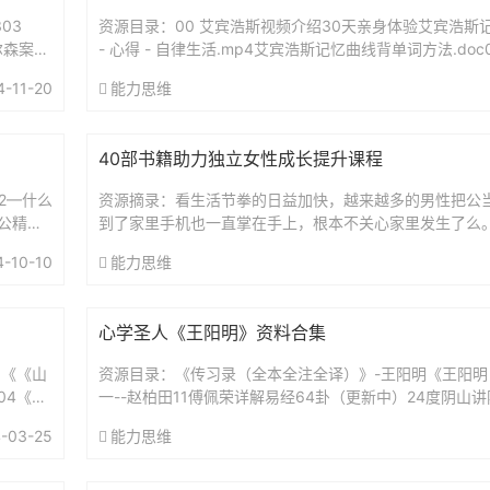
03
资源目录：00 艾宾浩斯视频介绍30天亲身体验艾宾浩斯记
尔森案：
- 心得 - 自律生活.mp4艾宾浩斯记忆曲线背单词方法.doc
（智能电子版）艾宾浩斯复习时间表.xls艾...
4-11-20
能力思维
40部书籍助力独立女性成长提升课程
52—什么
资源摘录：看生活节拳的日益加快，越来越多的男性把公
公精神
到了家里手机也一直掌在手上，根本不关心家里发生了么
基本上由妈妈一力承担，为了达到效果，妈妈往往需要承
4-10-10
能力思维
严...
心学圣人《王阳明》资料合集
1《《山
资源目录：《传习录（全本全注全译）》-王阳明《王阳明
04《像
一--赵柏田11傅佩荣详解易经64卦（更新中）24度阴山
（复旦哲学教授）解读传习录王德峰.王阳明心学及其现代意
-03-25
能力思维