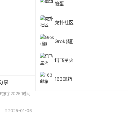
煎蛋
虎扑社区
Grok(翻)
讯飞星火
163邮箱
费分享
振宇2025“时间
2025-01-06