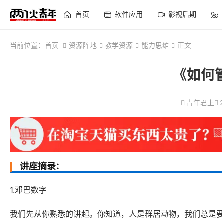
首页
软件应用
影视后期
当前位置：
首页
资源阵地
教学资源
能力思维
正文
《如何
青年君上
讲座摘录：
1.邓巴数字
我们先从你熟悉的讲起。你知道，人是群居动物，我们总是