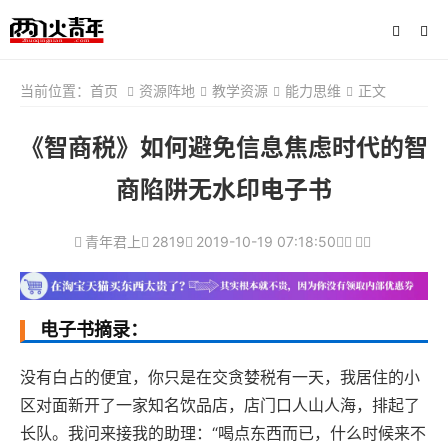
当前位置：
首页
资源阵地
教学资源
能力思维
正文
《智商税》如何避免信息焦虑时代的智
商陷阱无水印电子书
青年君上
2819
2019-10-19 07:18:50
电子书摘录：
没有白占的便宜，你只是在交贪婪税有一天，我居住的小
区对面新开了一家知名饮品店，店门口人山人海，排起了
长队。我问来接我的助理：“喝点东西而已，什么时候来不