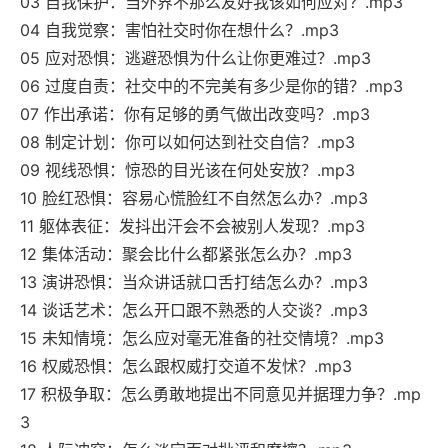
03 自我保护：当外界不那么友好我该如何应对？.mp3
04 自我觉察：害怕社交时你在想什么？.mp3
05 应对恐惧：逃避恐惧为什么让你更难过？.mp3
06 过度自责：社交中的不完美有多少是你的错？.mp3
07 作出承诺：你有足够的勇气做出改变吗？.mp3
08 制定计划：你可以如何达到社交自信？.mp3
09 视线恐惧：惊恐的目光该在何处安放？.mp3
10 脸红恐惧：容易心慌脸红不自然怎么办？.mp3
11 躯体表征：发抖出汗会不会被别人发现？.mp3
12 集体活动：聚会比什么都紧张怎么办？.mp3
13 演讲恐惧：当众讲话就口舌打结怎么办？.mp3
14 谈话艺术：怎么开口跟不熟悉的人交谈？.mp3
15 未知情境：怎么应对毫无准备的社交情境？.mp3
16 权威恐惧：怎么跟权威打交道不发怵？.mp3
17 积极争取：怎么勇敢地提出不同意见并据理力争？.mp
3