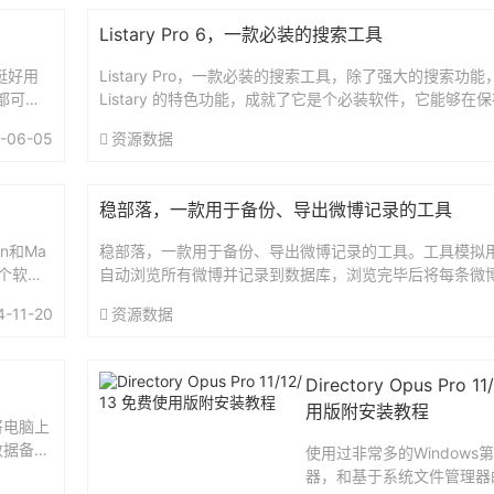
Listary Pro 6，一款必装的搜索工具
挺好用
Listary Pro，一款必装的搜索工具，除了强大的搜索功
1都可以
Listary 的特色功能，成就了它是个必装软件，它能够在
帮助你快速定位目标文件夹。当你保存/打开文件...
-06-05
资源数据
稳部落，一款用于备份、导出微博记录的工具
n和Ma
稳部落，一款用于备份、导出微博记录的工具。工具模拟
个软件
自动浏览所有微博并记录到数据库，浏览完毕后将每条微
后导出为 PDF 格式永久保留。支持Windows、macOS。官
4-11-20
资源数据
Directory Opus Pro 1
用版附安装教程
将电脑上
数据备
使用过非常多的Windows
信消息格
器，和基于系统文件管理器