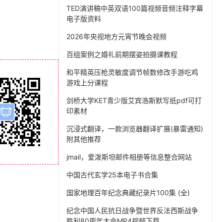
TED演讲稿中英双语100篇视频音频注释字幕
电子版资料
2026年央视地方元宵节晚会视频
百组案例之婚礼前期摆姿拍摄课教程
和平精英压枪灵敏度调节帧数修改手游吃鸡
游戏上分课程
剑桥大学KET青少版艾宾浩斯默写纸pdf可打
印素材
沉浸式翻译，一款浏览器翻译扩展(暴雷通知)
附其他推荐
jmail，爱泼斯坦邮件相册等信息整合网站
中国古代玄学25本电子书合集
国家地理百年纪念典藏纪录片100集 (全)
纪念中国人民抗日战争暨世界反法西斯战争
胜利80周年大会MP4视频下载