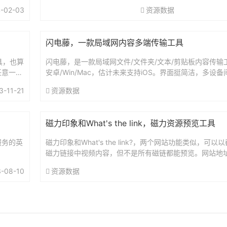
一符合我的使用习惯，并且
-02-03
资源数据
一款：Directory Opus 
五六年的Directory...
闪电藤，一款局域网内容多端传输工具
具，也算
闪电藤，是一款局域网文件/文件夹/文本/剪贴板内容传输
任意一款
安卓/Win/Mac，估计未来支持iOS。界面挺简洁，多设
..
地址：https://lightningvine.zi...
3-11-21
资源数据
​磁力印象和What's the link，磁力资源预览工具
服务的英
磁力印象和What's the link?，两个网站功能类似，可
磁力链接中视频内容，但不是所有磁链都能预览。网站地址：htt
a.magnet.picshtt...
-08-10
资源数据