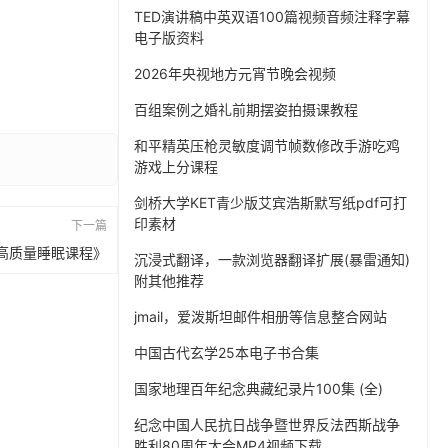
TED演讲稿中英双语100篇视频音频注释字幕
电子版资料
2026年央视地方元宵节晚会视频
百组案例之婚礼前期摆姿拍摄课教程
和平精英压枪灵敏度调节帧数修改手游吃鸡
游戏上分课程
剑桥大学KET青少版艾宾浩斯默写纸pdf可打
印素材
下一篇
高质量睡眠课程》
沉浸式翻译，一款浏览器翻译扩展(暴雷通知)
附其他推荐
jmail，爱泼斯坦邮件相册等信息整合网站
中国古代玄学25本电子书合集
国家地理百年纪念典藏纪录片100集 (全)
纪念中国人民抗日战争暨世界反法西斯战争
胜利80周年大会MP4视频下载