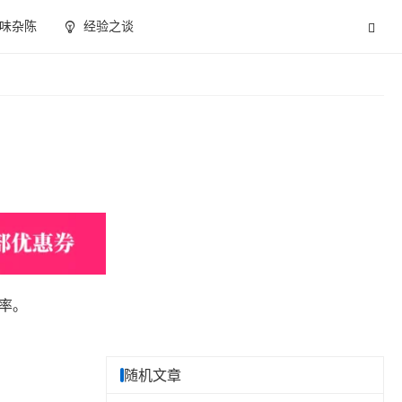
味杂陈
经验之谈
率。
随机文章