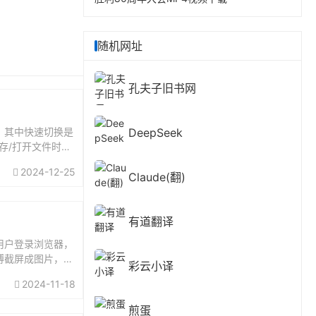
随机网址
孔夫子旧书网
能，其中快速切换是
DeepSeek
保存/打开文件时，
2024-12-25
Claude(翻)
有道翻译
用户登录浏览器，
博截屏成图片，最
彩云小译
网...
2024-11-18
煎蛋