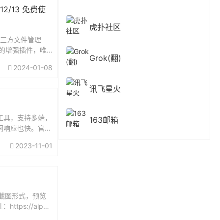
1/12/13 免费使
虎扑社区
第三方文件管理
的增强插件，唯
Grok(翻)
觉得好用的只有
2024-01-08
Pro。最近，从用了
讯飞星火
工具，支持多端，
163邮箱
备间响应也快。官网
2023-11-01
以以截图形式，预览
ps://alph