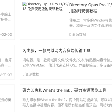
Directory Opus Pro 1
用版附安装教程
将电脑上
数据备
使用过非常多的Windows
信消息格
器，和基于系统文件管理器
一符合我的使用习惯，并且
-02-03
资源数据
一款：Directory Opus 
五六年的Directory...
闪电藤，一款局域网内容多端传输工具
具，也算
闪电藤，是一款局域网文件/文件夹/文本/剪贴板内容传输
任意一款
安卓/Win/Mac，估计未来支持iOS。界面挺简洁，多设
..
地址：https://lightningvine.zi...
3-11-21
资源数据
​磁力印象和What's the link，磁力资源预览工具
服务的英
磁力印象和What's the link?，两个网站功能类似，可
磁力链接中视频内容，但不是所有磁链都能预览。网站地址：htt
a.magnet.picshtt...