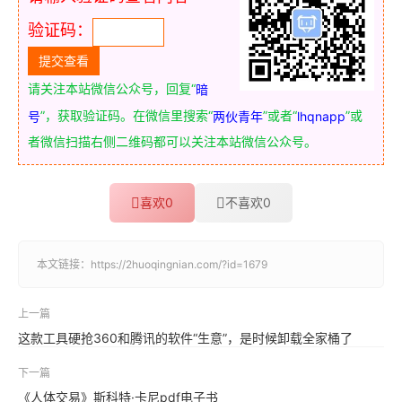
验证码：
请关注本站微信公众号，回复“
暗
”，获取验证码。在微信里搜索“
”或者“
”或
号
两伙青年
lhqnapp
者微信扫描右侧二维码都可以关注本站微信公众号。
喜欢
0
不喜欢
0
本文链接：
https://2huoqingnian.com/?id=1679
上一篇
这款工具硬抢360和腾讯的软件“生意”，是时候卸载全家桶了
下一篇
《人体交易》斯科特·卡尼pdf电子书