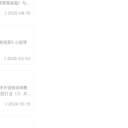
晋察冀画报》与
报》...
2025-08-15
克斯纯音5.小提琴
2025-03-03
术许锐锋尚坤教
长胶打法（3）乒
辑8反拉丘乓球
2024-10-15