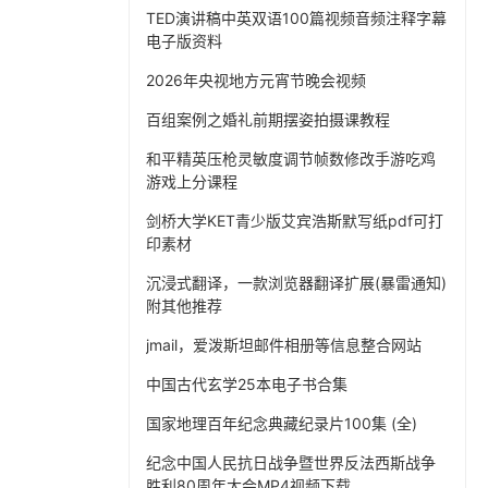
TED演讲稿中英双语100篇视频音频注释字幕
电子版资料
2026年央视地方元宵节晚会视频
百组案例之婚礼前期摆姿拍摄课教程
和平精英压枪灵敏度调节帧数修改手游吃鸡
游戏上分课程
剑桥大学KET青少版艾宾浩斯默写纸pdf可打
印素材
沉浸式翻译，一款浏览器翻译扩展(暴雷通知)
附其他推荐
jmail，爱泼斯坦邮件相册等信息整合网站
中国古代玄学25本电子书合集
国家地理百年纪念典藏纪录片100集 (全)
纪念中国人民抗日战争暨世界反法西斯战争
胜利80周年大会MP4视频下载