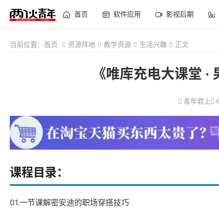
首页
软件应用
影视后期
当前位置：
首页
资源阵地
教学资源
生活兴趣
正文
《唯库充电大课堂 ·
青年君上
课程目录：
01.一节课解密安迪的职场穿搭技巧