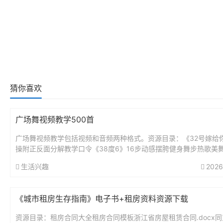
猜你喜欢
广场舞视频教学500首
广场舞视频教学包括视频和音频两种格式。资源目录：《32号嫁给
操附正反面分解教学口令《38度6》16步动感摆胯健身舞步热歌美
《Hold不住的爱》动感欢快32步健身舞《阿尔山姑娘》动感...
生活兴趣
2026
《城市租房生存指南》电子书+租房资料资源下载
资源目录：租房合同大全租房合同模板浙江省房屋租赁合同.docx