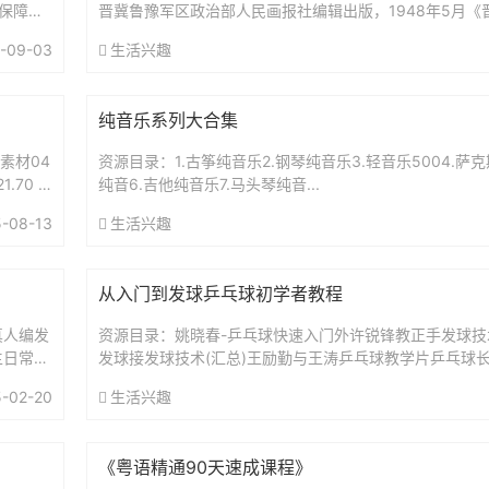
市保障性
晋冀鲁豫军区政治部人民画报社编辑出版，1948年5月《
《人民画报》合并，改出《华北画报》。1950年7月《人民画
-09-03
生活兴趣
纯音乐系列大合集
素材04
资源目录：1.古筝纯音乐2.钢琴纯音乐3.轻音乐5004.萨
.70 M
纯音6.吉他纯音乐7.马头琴纯音...
-08-13
生活兴趣
从入门到发球乒乓球初学者教程
真人编发
资源目录：姚晓春-乒乓球快速入门外许锐锋教正手发球技
主日常发
发球接发球技术(汇总)王励勤与王涛乒乓球教学片乒乓球
.
乓球入门视频教学跟我学兵乓球乒乓球教学王励勤力战特
-02-20
生活兴趣
教...
《粤语精通90天速成课程》