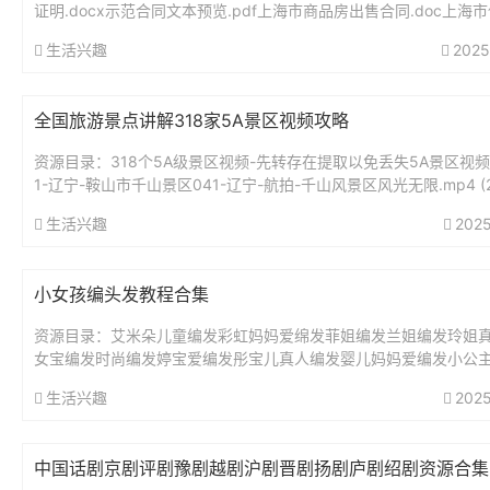
证明.docx示范合同文本预览.pdf上海市商品房出售合同.doc上海
租赁住房租赁合同示范文本（2022个人版）.pdf上...
生活兴趣
2025
全国旅游景点讲解318家5A景区视频攻略
资源目录：318个5A级景区视频-先转存在提取以免丢失5A景区视频
1-辽宁-鞍山市千山景区041-辽宁-航拍-千山风景区风光无限.mp4 (21
B)041-辽宁-鞍山千山景区.mp4...
生活兴趣
2025
小女孩编头发教程合集
资源目录：艾米朵儿童编发彩虹妈妈爱绵发菲姐编发兰姐编发玲姐
女宝编发时尚编发婷宝爱编发彤宝儿真人编发婴儿妈妈爱编发小公
型～凤姐编发小颖爱编发小茎编发燕姐儿童编发真人儿童编发教程..
生活兴趣
2025
中国话剧京剧评剧豫剧越剧沪剧晋剧扬剧庐剧绍剧资源合集