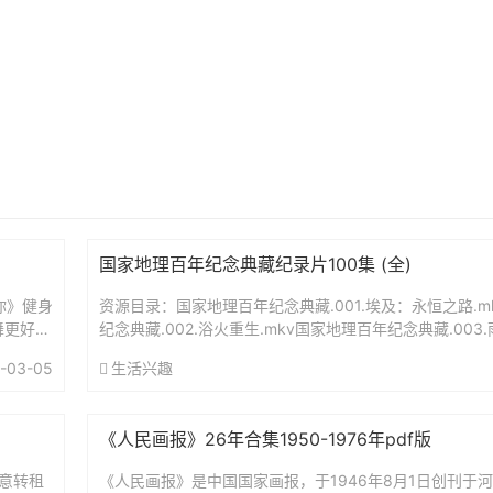
国家地理百年纪念典藏纪录片100集 (全)
你》健身
资源目录：国家地理百年纪念典藏.001.埃及：永恒之路.m
舞更好学
纪念典藏.002.浴火重生.mkv国家地理百年纪念典藏.003.
理百年纪念典藏.004.情同手足黑狸狸.mk...
-03-05
生活兴趣
《人民画报》26年合集1950-1976年pdf版
同意转租
《人民画报》是中国国家画报，于1946年8月1日创刊于