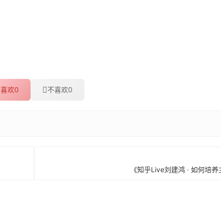
喜欢
0
不喜欢
0
《知乎Live刘建鸿 · 如何