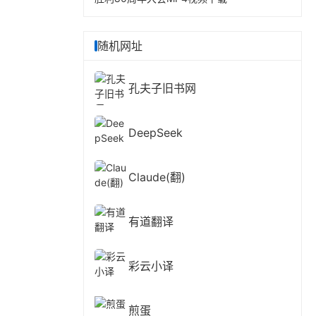
随机网址
孔夫子旧书网
DeepSeek
Claude(翻)
有道翻译
彩云小译
煎蛋