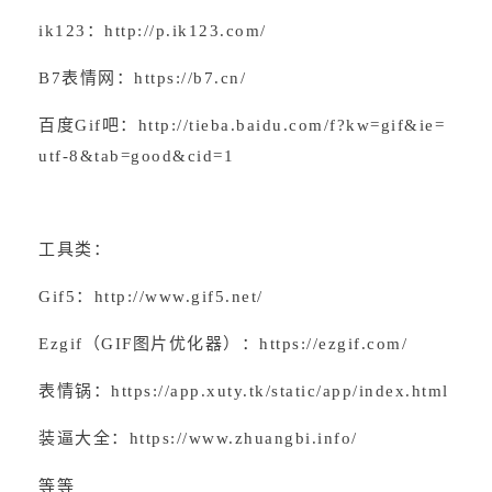
ik123：
http://p.ik123.com/
B7表情网：
https://b7.cn/
百度Gif吧：
http://tieba.baidu.com/f?kw=gif&ie=
utf-8&tab=good&cid=1
工具类：
Gif5：
http://www.gif5.net/
Ezgif（GIF图片优化器）：
https://ezgif.com/
表情锅：
https://app.xuty.tk/static/app/index.html
装逼大全：
https://www.zhuangbi.info/
等等