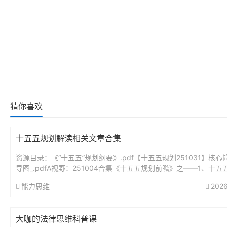
猜你喜欢
十五五规划解读相关文章合集
资源目录：《“十五五”规划纲要》.pdf【十五五规划251031】核心
导图_.pdfA视野：251004合集《十五五规划前瞻》之——1、十五
瞻分析：未来5年最大的投资蓝图.pdfA视野...
能力思维
2026
大咖的法律思维科普课