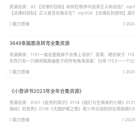
资源目录：02 【法律的目标】如何在秩序中追求正义和自由？.mp3
【法律的目标】正义是否存真实在？.mp304 【合理反抗原则】威
要求带套，他就该无罪吗？..mp305 【法律热点解读】...
能力思维
202
3649条脑筋急转弯全集资源
资源摘录：1151—谁总是脱掉干衣换上湿衣？ 答案：晒衣架子. 11
东西只有一只脚却能跑遍屋子的所有角落答案：扫帚 1153—一个公
好,从早到晚不睡觉,身体虽小力...
能力思维
202
《小登讲书2023年全年合集资源》
资源目录：0107《投资的常识》0114《我们与生俱来的七情》012
海经》的世界》0128《大国护眼之策》青少年近视防控实用指南02
绅士淑女一样服务》0211《我的前半生》0218《为...
能力思维
2024