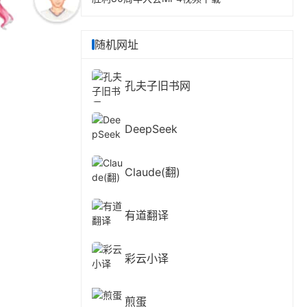
随机网址
孔夫子旧书网
DeepSeek
Claude(翻)
有道翻译
彩云小译
煎蛋