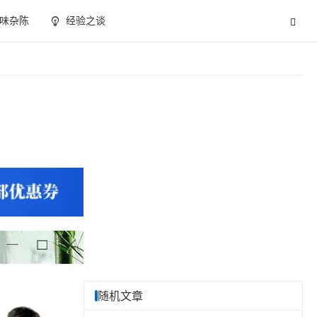
味杂陈
经验之谈
随机文章