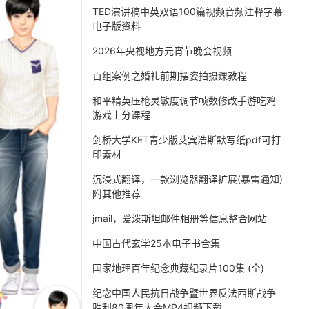
TED演讲稿中英双语100篇视频音频注释字幕
电子版资料
2026年央视地方元宵节晚会视频
百组案例之婚礼前期摆姿拍摄课教程
和平精英压枪灵敏度调节帧数修改手游吃鸡
游戏上分课程
剑桥大学KET青少版艾宾浩斯默写纸pdf可打
印素材
沉浸式翻译，一款浏览器翻译扩展(暴雷通知)
附其他推荐
jmail，爱泼斯坦邮件相册等信息整合网站
中国古代玄学25本电子书合集
国家地理百年纪念典藏纪录片100集 (全)
纪念中国人民抗日战争暨世界反法西斯战争
胜利80周年大会MP4视频下载