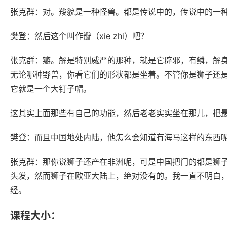
张克群：对。羧貌是一种怪兽。都是传说中的，传说中的一
樊登：然后这个叫作瓣（xie zhi）吧？
张克群：瓣。解是特别威严的那种，就是它辟邪，有鳞，解
无论哪种野兽，你看它们的形状都是坐着。不管你是狮子还
它就是一个大钉子帽。
这其实上面那些有自己的功能，然后老老实实坐在那儿，把
樊登：而且中国地处内陆，他怎么会知道有海马这样的东西
张克群：那你说狮子还产在非洲呢，可是中国把门的都是狮
头发，然而狮子在欧亚大陆上，绝对没有的。我一直不明白
经。
课程大小：