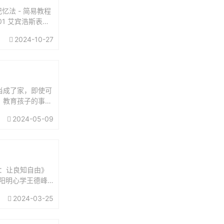
忆法 - 简易教程
01 艾宾浩斯表格
2024-10-27
当成了家，即使可
。教育孩子的事，
担起父亲的责任：
2024-05-09
：让良知自由》
讲阳明心学王德峰
义王阳明...
2024-03-25