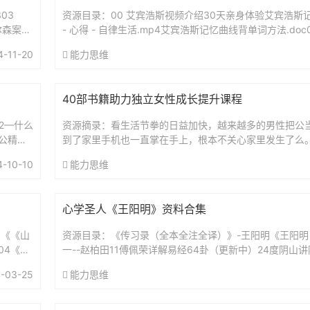
03
资源目录：00 艾宾浩斯视频介绍30天亲身体验艾宾浩斯记
尔森案：
- 心得 - 自律生活.mp4艾宾浩斯记忆曲线背单词方法.doc
（智能电子版）艾宾浩斯复习时间表.xls艾...
4-11-20
能力思维
40部书籍助力独立女性成长提升课程
52—什么
资源摘录：看生活节拳的日益加快，越来越多的男性把公
公精神
到了家里手机也一直掌在手上，根本不关心家里发生了么
基本上由妈妈一力承担，为了达到效果，妈妈往往需要承
4-10-10
能力思维
严...
心学圣人《王阳明》资料合集
1《《山
资源目录：《传习录（全本全注全译）》-王阳明《王阳明
04《像
一--赵柏田11傅佩荣详解易经64卦（更新中）24度阴山
（复旦哲学教授）解读传习录王德峰.王阳明心学及其现代意
-03-25
能力思维