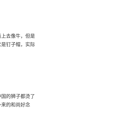
看上去像牛，但是
它是钉子帽，实际
中国的狮子都烫了
外来的和尚好念