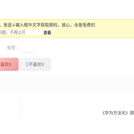
号，发送↓输入框中文字获取密码，放心，全是免费的
标签：
樊登
喜欢
0
不喜欢
0
《华为方法论》周