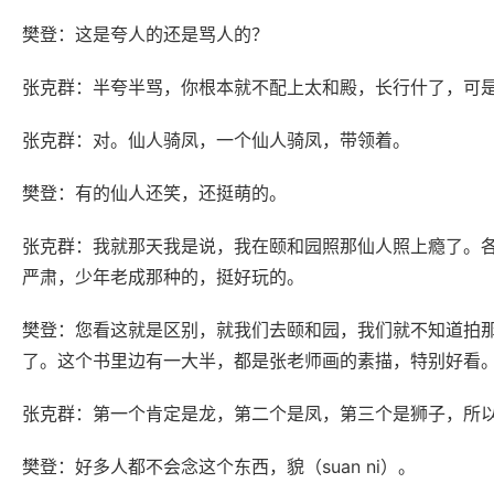
樊登：这是夸人的还是骂人的？
张克群：半夸半骂，你根本就不配上太和殿，长行什了，可
张克群：对。仙人骑凤，一个仙人骑凤，带领着。
樊登：有的仙人还笑，还挺萌的。
张克群：我就那天我是说，我在颐和园照那仙人照上瘾了。
严肃，少年老成那种的，挺好玩的。
樊登：您看这就是区别，就我们去颐和园，我们就不知道拍
了。这个书里边有一大半，都是张老师画的素描，特别好看
张克群：第一个肯定是龙，第二个是凤，第三个是狮子，所
樊登：好多人都不会念这个东西，貌（suan ni）。