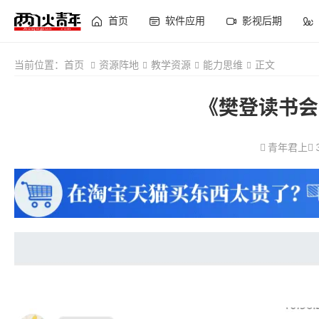
首页
软件应用
影视后期
当前位置：
首页
资源阵地
教学资源
能力思维
正文
《樊登读书会
青年君上